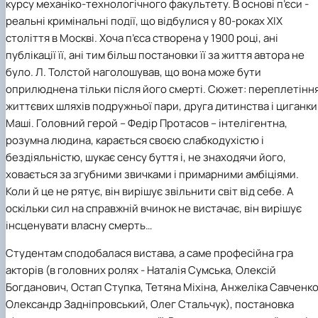
курсу механіко-технологічного факультету. В основі п’єси -
реальні кримінальні події, що відбулися у 80-роках XIX
століття в Москві. Хоча п’єса створена у 1900 році, ані
публікації її, ані тим більш постановки її за життя автора не
було. Л. Толстой наголошував, що вона може бути
оприлюднена тільки після його смерті. Сюжет: переплетінн
життєвих шляхів подружньої пари, друга дитинства і циганки
Маші. Головний герой – Федір Протасов – інтелігентна,
розумна людина, карається своєю слабкодухістю і
бездіяльністю, шукає сенсу буття і, не знаходячи його,
ховається за згубними звичками і примарними амбіціями.
Коли й це не рятує, він вирішує звільнити світ від себе. А
оскільки сил на справжній вчинок не вистачає, він вирішує
інсценувати власну смерть…
Студентам сподобалася вистава, а саме професійна гра
акторів (в головних ролях - Наталія Сумська, Олексій
Богданович, Остап Ступка, Тетяна Міхіна, Анжеліка Савченко
Олександр Задніпровський, Олег Стальчук), постановка