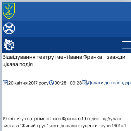
ПРО НАС
Шлях становлення
ВСТУПНИКУ
Колектив кафедри
ОПП J8 "Автомобільний транспорт"
ЗДОБУВАЧУ
Як нас знайти
(бакалавр)
ОПП J8 "Автомобільний транспорт"
ОСВІТНЯ ДІЯЛЬНІСТЬ
ОНП J8 "Автомобільний транспорт" (магістр)
Про ОПП "Автомобільний транспорт"
(бакалавр)
Освітні компоненти спеціальності "Автомобільний
НАУКОВА ДІЯЛЬНІСТЬ
Відвідування театру імені Івана Франка - завжди
Розвиток освітньої програми
Розвиток освітньої програми
Вибір освітніх компонент
транспорт"
Наукові гуртки
АКРЕДИТАЦІЯ
цікава подія
Зміст навчання
Зміст навчання
Графіки консультацій
Освітні компоненти за іншими спеціальностями
Наукова конференція AutoTRAK
Науковий гурток «Трактори та автомобілі»
Технічне забезпечення кафедри
Практична підготовка
Навчальні лабораторії
Міжнародні зв'язки
Науковий гурток «Агророботи»
AutoTRAK - 2023
Місця проходження практики
Кваліфікаційна робота
Енергетичних установок тракторів і
AutoTRAK - 2023. Explore
Додати до календар
20 квітня 2017 року
00:28 - 00:28
Працевлаштування
Працевлаштування
автомобілів
AutoTRAK - 2024
Студентський простір
Неформальна освіта
Трансмісії тракторів і автомобілів
AutoTRAK - 2025
Запитання/відповіді
Оцінка якості освіти
Вузлів та агрегатів тракторів і автомобілів
Розклад сесії
Комп'ютерної діагностики та інтелектуальн
Стипендіальний рейтинг
систем
Скринька довіри
Екологічного транспорту
19 квітня у театрі імені Івана Франка о 19 годині відбулася
Паливно-мастильних матеріалів
вистава "Живий труп", яку відвідали студенти групи 1601м 1