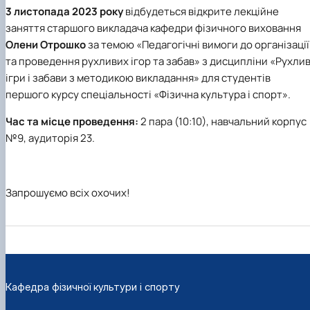
Вибіркові дисципліни
3 листопада 2023 року
відбудеться відкрите лекційне
Практична підготовка
заняття старшого викладача кафедри фізичного виховання
Гостьові лекції
Олени Отрошко
за темою «Педагогічні вимоги до організації
Атестація здобувачів
та проведення рухливих ігор та забав» з дисципліни «Рухлив
Результати анкетування
ігри і забави з методикою викладання» для студентів
Додаткова (супровідна) інформація
Акредитація
першого курсу спеціальності «Фізична культура і спорт».
Договори про співпрацю
Час та місце проведення:
2 пара (10:10), навчальний корпус
№9, аудиторія 23.
Запрошуємо всіх охочих!
Кафедра фізичної культури і спорту