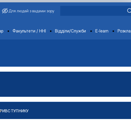
Для людей з вадами зору
ments
ар
Факультети / ННІ
Відділи/Служби
E-learn
Розкл
РИ
ВСТУПНИКУ