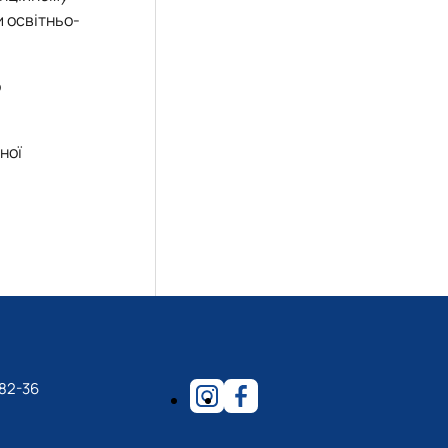
и освітньо-
о
ної
-82-36