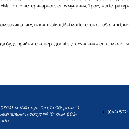
 «Магістр» ветеринарного спрямування, 1 року магістратур
.
ам захищатимуть кваліфікаційні магістерські роботи згідн
да
буде прийняте напередодні з урахуванням епідеміологіч
03041, м. Київ, вул. Героїв Оборони, 11,
(044) 527
навчальний корпус № 10, кімн. 602-
606