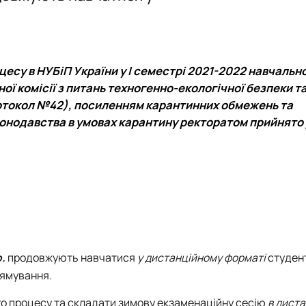
PhD
Події
Події
Плани роботи
Відзнаки
Звіти та результати діяльності
Плани роботи
Звіти та результати діяльності
цесу в НУБіП України у І семестрі 2021-2022 навчально
ої комісії з питань техногенно-екологічної безпеки т
протокол №42), посиленням карантинних обмежень та
конодавства в умовах карантину ректоратом прийнято
р.
продовжують навчатися
у дистанційному форматі
студент
рямування.
го процесу та складати зимову екзаменаційну сесію
в дист