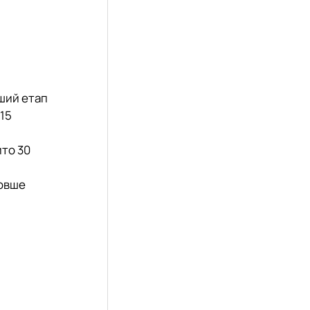
ший етап
 15
ито 30
довше