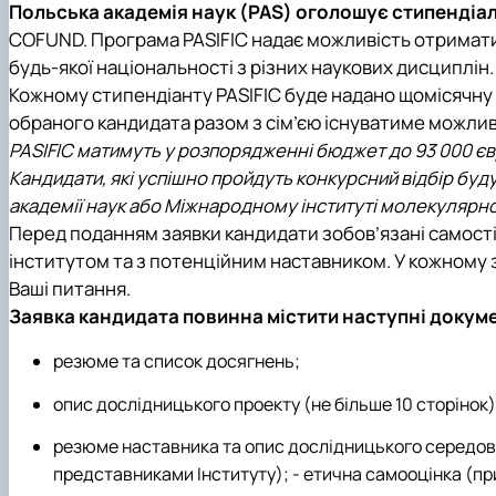
Польська академія наук (PAS) оголошує стипендіа
COFUND. Програма PASIFIC надає можливість отримати 
будь-якої національності з різних наукових дисциплін.
Кожному стипендіанту PASIFIC буде надано щомісячну 
обраного кандидата разом з сім’єю існуватиме можли
PASIFIC матимуть у розпорядженні бюджет до 93 000 єв
Кандидати, які успішно пройдуть конкурсний відбір буд
академії наук або Міжнародному інституті молекулярної 
Перед поданням заявки кандидати зобов’язані самост
інститутом та з потенційним наставником. У кожному з
Ваші питання.
Заявка кандидата повинна містити наступні докум
резюме та список досягнень;
опис дослідницького проекту (не більше 10 сторінок)
резюме наставника та опис дослідницького середови
представниками Інституту); - етична самооцінка (при