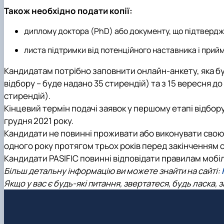
Також необхідно подати копії:
диплому доктора (PhD) або документу, що підтвердж
листа підтримки від потенційного наставника і прий
Кандидатам потрібно заповнити онлайн-анкету, яка б
відбору – буде надано 35 стирендій) та з 15 вересня до
стирендій).
Кінцевий термін подачі заявок у першому етапі відбор
грудня 2021 року.
Кандидати не повинні проживати або виконувати свою 
одного року протягом трьох років перед закінченням с
Кандидати PASIFIC повинні відповідати правилам мобі
Більш детальну інформацію ви можете знайти на сайті:
Якщо у вас є будь-які питання, звертатеся, будь ласка, 