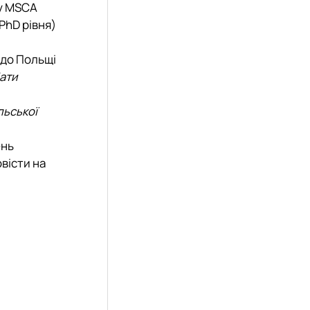
ду MSCA
PhD рівня)
 до Польщі
ати
льської
ень
вісти на