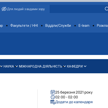
Для людей з вадами зору
ments
ар
Факультети / ННІ
Відділи/Служби
E-learn
Розкл
НАУКА
МІЖНАРОДНА ДІЯЛЬНІСТЬ
КАФЕДРИ
зпечення рівності у …
ти
25 березня 2021 року
02:00 - 02:00
Додати до календаря