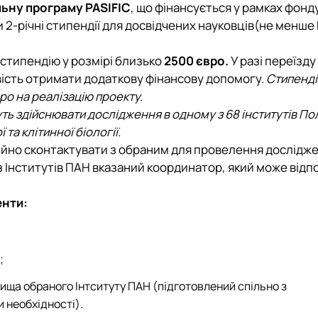
льну програму PASIFIC
, що фінансується у рамках фон
2-річні стипендії для досвідчених науковців(не менше 
стипендію у розмірі близько
2500 євро.
У разі переїзду
вість отримати додаткову фінансову допомогу.
Стипенді
ро на реалізацію проекту.
уть здійснювати дослідження в одному з 68 інститутів По
та клітинної біології.
ійно сконтактувати з обраним для провелення дослідж
 Інститутів ПАН вказаний координатор, який може відпо
енти:
;
ща обраного Інтситуту ПАН (підготовлений спільно з
 необхідності).