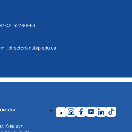
87-42, 527-86-53
ni_director@nubip.edu.ua
омісія
м. Київ вул.