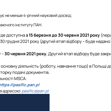
ує не менше 4-річний науковий досвід;
маючого інституту ПАН.
уде доступна
з 15 березня до 30 червня 2021 року
(пер
 30 грудня 2021 року (другий етап відбору – буде надано
у –
30 червня 2021 року.
Другий етап відбору буде закр
основну діяльність (роботу, навчання тощо) в Польщі 
торку подачі документів.
льності MSCA.
https://pasific.pan.pl
за адресою:
pasific@pan.pl