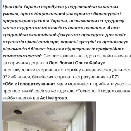
Цьогоріч Україна перебуває у надзвичайно складних
умовах, проте Національний університет біоресурсів і
природокристування України, незважаючи на труднощі.
надає студентам можливість очного навчання.
А в
же
традиційно економічний факультет проводить для своїх
студентів цікаві семінари, корисні зустрічі та організовує
різноманітні бізнес-ігри для підвищення їх професійних
компетентностей.
Скориставшись нагодою офлайн навчанн
за сприяння доцентів
Лесі Воляк
і
Ольги Файчук
першокурсники скороченого терміну навчання спеціальност
072 «Фінанси, банківська справа та страхування» та
071
«Облік і оподаткування»
мали можливість прийняти участь 
прогностичній сесії за методикою «Технології моделювання
майбутнього» від
Active group.