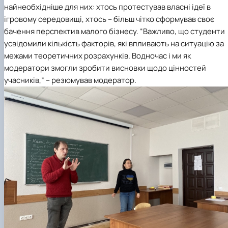
найнеобхідніше для них: хтось протестував власні ідеї в
ігровому середовищі, хтось – більш чітко сформував своє
бачення перспектив малого бізнесу. “Важливо, що студенти
усвідомили кількість факторів, які впливають на ситуацію за
межами теоретичних розрахунків. Водночас і ми як
модератори змогли зробити висновки щодо цінностей
учасників,” – резюмував модератор.