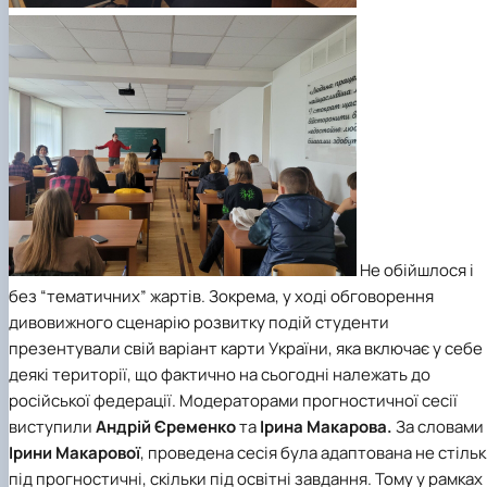
Не обійшлося і
без “тематичних” жартів. Зокрема, у ході обговорення
дивовижного сценарію розвитку подій студенти
презентували свій варіант карти України, яка включає у себе
деякі території, що фактично на сьогодні належать до
російської федерації.
Модераторами прогностичної сесії
виступили
Андрій Єременко
та
Ірина Макарова.
За словами
Ірини Макарової
,
проведена сесія була адаптована не стіль
під прогностичні, скільки під освітні завдання. Тому у рамках