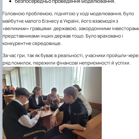
безпосередньо проведення моделювання.
Головною проблемою, піднятою у ході моделювання, було
майбутнє малого бізнесу в Україні, його взаємодія з
«великими» гравцями: державою, закордонними інвесторами
представниками інших держав тощо. Було враховано і
конкурентне середовище.
За час гри, так як буває в реальності, учасники пройшли чере
ряд помилок, пережили фінансові неприємності й успіхи.