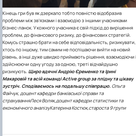
Кінець гри був як дзеркало тобто повністю відобразив
проблеми між зв’язками і взаємодію з іншими учасниками
бізнес-ланок. У кожного учасника є свій підхід до вирішення
проблем, до фінансового ризику, до фінансових стратегій.
Комусь страшно брати на себе відповідальність, ризикувати,
хтось по іншому, тим самим не поспішаючи вийти на новий
рівень, а інші дуже швидко приймають рішення, взаємодіючи 
здійснюючи одну угоду за одною, треті відчайдушно
ризикують.
Щиро вдячні Андрію Єременко та Ірині
Макаровій та всій команді Active group за плідну та цікаву
зустріч. Сподіваємось на подальшу співпрацю.
Ольга
Файчук,
доцент кафедри банківської справи та
страхування
Леся Воляк,
доцент кафедри статистики та
економічного аналізу
Катерина Костюк,
староста 9 групи