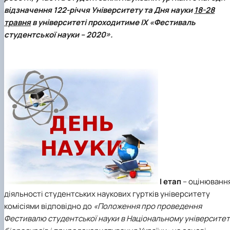
клуб»
відзначення 122-річчя Університету та
Дня науки
18-28
Науковий гурток «Філософські проблеми
травня
в університеті проходитиме
ІХ «Фестиваль
міжособистісної та міжгрупової комунікаці…
студентської науки – 2020»
.
Науковий гурток «Історія держави і права
України»
І етап
– оцінюванн
діяльності студентських наукових гуртків університету
комісіями відповідно до
«Положення про проведення
Фестивалю студентської науки в Національному університет