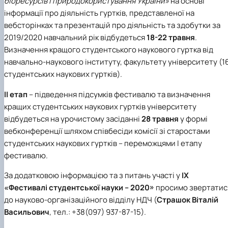
біоресурсів і природокористування України»
на основі
інформації про діяльність гуртків, представленої на
вебсторінках та презентацій про діяльність та здобутки за
2019/2020 навчальний рік відбудеться
18-22 травня
.
Визначення кращого студентського наукового гуртка від
навчально-наукового інституту, факультету університету (1
студентських наукових гуртків).
ІІ етап
– підведення підсумків фестивалю та визначення
кращих студентських наукових гуртків університету
відбудеться на урочистому засіданні
28 травня
у формі
вебконференції шляхом співбесіди комісії зі старостами
студентських наукових гуртків – переможцями І етапу
фестивалю.
За додатковою інформацією та з питань участі у
ІХ
«Фестивалі студентської науки – 2020»
просимо звертатис
до науково-організаційного відділу НДЧ (
Страшок Віталій
Васильович
, тел.: +38(097) 937-87-15).