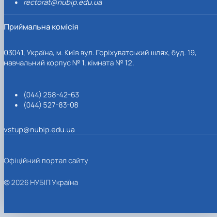
rectorat@nubip.edu.ua
Приймальна комісія
03041, Україна, м. Київ вул. Горіхуватський шлях, буд. 19,
навчальний корпус № 1, кімната № 12.
(044) 258-42-63
(044) 527-83-08
vstup@nubip.edu.ua
Офіційний портал сайту
© 2026 НУБІП Україна