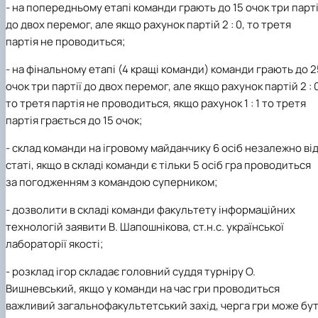
- на попередньому етапі команди грають до 15 очок три парті
до двох перемог, але якщо рахунок партій 2 : 0, то третя
партія не проводиться;
- на фінальному етапі (4 кращі команди) команди грають до 2
очок три партії до двох перемог, але якщо рахунок партій 2 : 0
то третя партія не проводиться, якщо рахунок 1 : 1 то третя
партія грається до 15 очок;
- склад команди на ігровому майданчику 6 осіб незалежно ві
статі, якщо в складі команди є тільки 5 осіб гра проводиться
за погодженням з командою суперником;
- дозволити в складі команди факультету інформаційних
технологій заявити В. Шапошнікова, ст.н.с. української
лабораторії якості;
- розклад ігор складає головний суддя турніру О.
Вишневський, якщо у команди на час гри проводиться
важливий загальнофакультетський захід, черга гри може бут