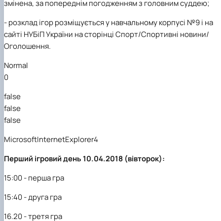
змінена, за попереднім погодженням з головним суддею;
- розклад ігор розміщується у навчальному корпусі №9 і на
сайті НУБіП України на сторінці Спорт/Спортивні новини/
Оголошення.
Normal
0
false
false
false
MicrosoftInternetExplorer4
Перший ігровий день 10.04.2018 (вівторок):
15:00 - перша гра
15:40 - друга гра
16.20 - третя гра