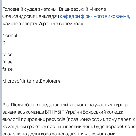
Головний суддя змагань - Вишневський Микола
кафедри фізичного виховання
Олександрович, викладач
,
майстер спорту України з волейболу.
Normal
0
false
false
false
MicrosoftInternetExplorer4
P
.
s
.
Після зборів представників команд на участь у турнірі
заявилась команда ВП НУБіП України Боярський коледж
екології природних ресурсів (поза конкурсом), тому перелік
команд, які грають у перший ігровий день буде перероблено 
оголошено додатково за погодженням з командами.