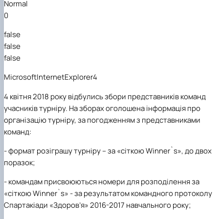
Normal
Вибіркові дисципліни
Практична підготовка
0
Гостьові лекції
false
Атестація здобувачів
Результати анкетування
false
Додаткова (супровідна) інформація
false
Акредитація
Договори про співпрацю
MicrosoftInternetExplorer4
4 квітня 2018 року відбулись збори представників команд
учасників турніру. На зборах оголошена інформація про
організацію турніру, за погодженням з представниками
команд:
- формат розіграшу турніру – за «сіткою Winner`s», до двох
поразок;
- командам присвоюються номери для розподілення за
«сіткою Winner`s» - за результатом командного протоколу
Спартакіади «Здоров’я» 2016-2017 навчального року;