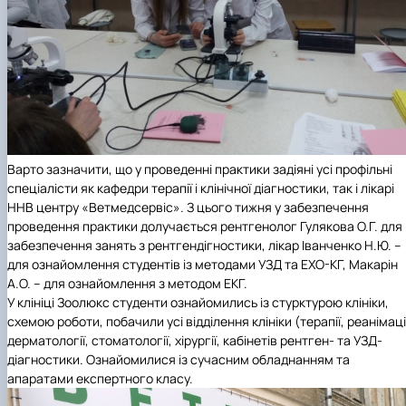
Варто зазначити, що у проведенні практики задіяні усі профільні
спеціалісти як кафедри терапії і клінічної діагностики, так і лікарі
ННВ центру «Ветмедсервіс». З цього тижня у забезпечення
проведення практики долучається рентгенолог Гулякова О.Г. для
забезпечення занять з рентгендігностики, лікар Іванченко Н.Ю. –
для ознайомлення студентів із методами УЗД та ЕХО-КГ, Макарін
А.О. – для ознайомлення з методом ЕКГ.
У клініці Зоолюкс студенти ознайомились із стурктурою клініки,
схемою роботи, побачили усі відділення клініки (терапії, реанімаці
дерматології, стоматології, хірургії, кабінетів рентген- та УЗД-
діагностики. Ознайомилися із сучасним обладнанням та
апаратами експертного класу.