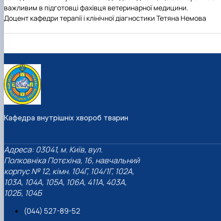
важливим в підготовці фахівця ветеринарної медицини.
Доцент кафедри терапії і клінічної діагностики Тетяна Немова
Кафедра внутрішніх хвороб тварин
Адреса: 03041, м. Київ, вул.
Полковніка Потєхіна, 16, навчальний
корпус № 12, кімн. 104Г, 104/1Г, 102А,
103А, 104А, 105А, 106А, 411А, 403А,
102Б, 104Б
(044) 527-89-52