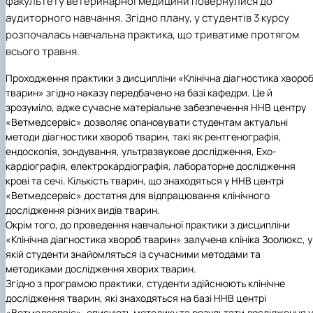
факультету ветеринарної медицини повернулися до
аудиторного навчання. Згідно плану, у студентів 3 курсу
розпочалась навчальна практика, що триватиме протягом
всього травня.
Проходження практики з дисципліни «Клінічна діагностика хворо
тварин» згідно наказу передбачено на базі кафедри. Це й
зрозуміло, адже сучасне матеріальне забезпечення ННВ центру
«Ветмедсервіс» дозволяє опановувати студентам актуальні
методи діагностики хвороб тварин, такі як рентгенографія,
ендоскопія, зондування, ультразвукове дослідження, Ехо-
кардіографія, електрокардіографія, лабораторне дослідження
крові та сечі. Кількість тварин, що знаходяться у ННВ центрі
«Ветмедсервіс» достатня для відпрацювання клінічного
дослідження різних видів тварин.
Окрім того, до проведення навчальної практики з дисципліни
«Клінічна діагностика хвороб тварин» залучена клініка Зоолюкс, у
якій студенти знайомляться із сучасними методами та
методиками дослідження хворих тварин.
Згідно з програмою практики, студенти здійснюють клінічне
дослідження тварин, які знаходяться на базі ННВ центрі
«Ветмедсервіс», описують методику та результати дослідження у