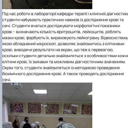
Під час роботи в лабораторії кафедри терапії і клінічної діагностик
студенти набувають практичних навиків із дослідження крові та
сечі. Студенти вчаться досліджувати морфологічні показники
крові – визначають кількість еритроцитів, лейкоцитів, роблять
мазки крові, фарбують їх, вираховують лейкограму. Відеосистема
якою обладнаний мікроскоп, дозволяє знайомитись з клітинами
крові, виводячи результати на екран, що теж є перевагою,
оскільки студенти детально знайомляться з особливостями кожн
клітини крові, їх змінами та можливим діагностичним значенням.
Окрім того, студенти знайомляться із методикою проведення
біохімічного дослідження крові. А також проводять дослідження
сечі.