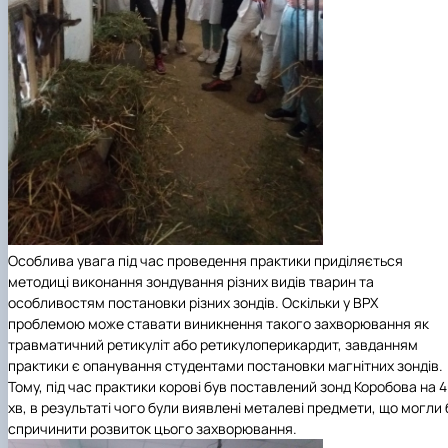
Особлива увага під час проведення практики приділяється
методиці виконання зондування різних видів тварин та
особливостям постановки різних зондів. Оскільки у ВРХ
проблемою може ставати виникнення такого захворювання як
травматичний ретикуліт або ретикулоперикардит, завданням
практики є опанування студентами постановки магнітних зондів.
Тому, під час практики корові був поставлений зонд Коробова на 
хв, в результаті чого були виявлені металеві предмети, що могли 
спричинити розвиток цього захворювання.