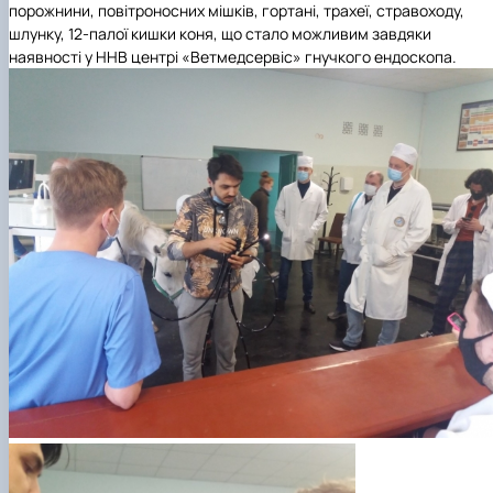
порожнини, повітроносних мішків, гортані, трахеї, стравоходу,
шлунку, 12-палої кишки коня, що стало можливим завдяки
наявності у ННВ центрі «Ветмедсервіс» гнучкого ендоскопа.