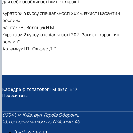
для себе особливості життя в країні.
Куратори 4 курсу спеціальності 202 «Захист і карантин
рослин»
Башта О.В., Волощук Н.М.
Куратори 2 курсу спеціальності 202 "Захист і карантин
рослин"
Артемчук І.П., Оліфер Д.Р.
Кафедра фітопатології ім. акад. В.Ф.
Пересипкіна
03041, м. Київ, вул. Героїв Оборони,
13, навчальний корпус №4, кімн. 45.
(044) 527-87-61