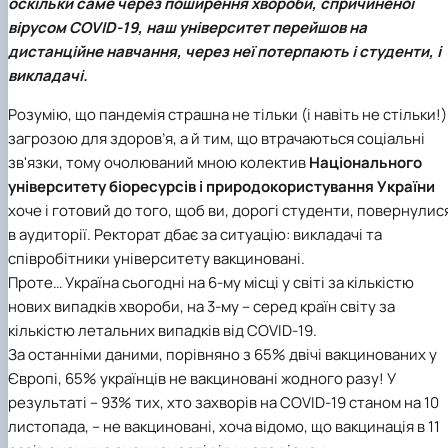
оскільки саме через поширення хвороби, спричиненої
вірусом COVID-19, наш університет перейшов на
дистанційне навчання, через неї потерпають і студенти, і
викладачі.
Розумію, що пандемія страшна не тільки (і навіть не стільки!)
загрозою для здоров’я, а й тим, що втрачаються соціальні
зв'язки, тому очолюваний мною колектив
Національного
університету біоресурсів і природокористування України
хоче і готовий до того, щоб ви, дорогі студенти, повернулис
в аудиторії. Ректорат дбає за ситуацію: викладачі та
співробітники університету вакциновані.
Проте… Україна сьогодні на 6-му місці у світі за кількістю
нових випадків хвороби, на 3-му – серед країн світу за
кількістю летальних випадків від COVID-19.
За останніми даними, порівняно з 65% двічі вакцинованих у
Європі, 65% українців не вакциновані жодного разу! У
результаті – 93% тих, хто захворів на COVID-19 станом на 10
листопада, – не вакциновані, хоча відомо, що вакцинація в 11