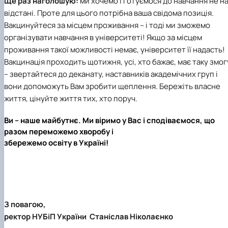
Ще раз наголошую:
ми хочемо і готуємося до навчання не н
відстані. Проте для цього потрібна ваша свідома позиція.
Вакцинуйтеся за місцем проживання – і тоді ми зможемо
організувати навчання в університеті! Якщо за місцем
проживання такої можливості немає, університет її надасть!
Вакцинація проходить щотижня, усі, хто бажає, має таку змог
– звертайтеся до деканату, наставників академічних груп і
вони допоможуть Вам зробити щеплення. Бережіть власне
життя, цінуйте життя тих, хто поруч.
Ви – наше майбутнє. Ми віримо у Вас і сподіваємося, що
разом переможемо хворобу і
збережемо освіту в Україні!
З повагою,
ректор НУБіП України
Станіслав Ніколаєнко