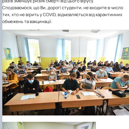
разів зменшує ризик смерті від цього вірусу.
Сподіваємося, що Ви, дорогі студенти, не входите в число
тих, хто не вірить у COVID, відмовляється від карантинних
обмежень та вакцинації.