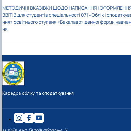
МЕТОДИЧНІ ВКАЗІВКИ ЩОДО НАПИСАННЯ І ОФОРМЛЕНН
ЗВІТІВ для студентів спеціальності 071 «Облік і оподаткув
ння» освітнього ступеня «Бакалавр» денної форми навча
ня
Кафедра обліку та оподаткування
м. Київ, вул. Героїв оборони, 11,