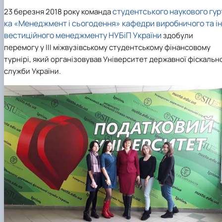
студентського наукового гур
23 березня 2018 року
команда
ка «Менеджмент і сьогодення»
кафедри виробничого та ін
вестиційного менеджменту
НУБіП України
здобули
перемогу у ІІІ міжвузівському студентському фінансовому
турнірі, який організовував Університет державної фіскальн
служби України.