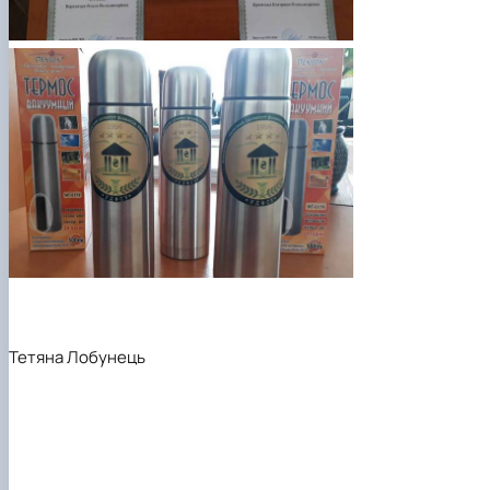
Тетяна Лобунець