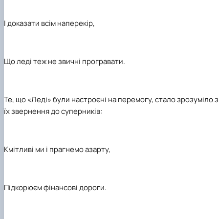
І доказати всім наперекір,
Що леді теж не звичні програвати.
Те, що «Леді» були настроєні на перемогу, стало зрозуміло з
їх звернення до суперників:
Кмітливі ми і прагнемо азарту,
Підкорюєм фінансові дороги.