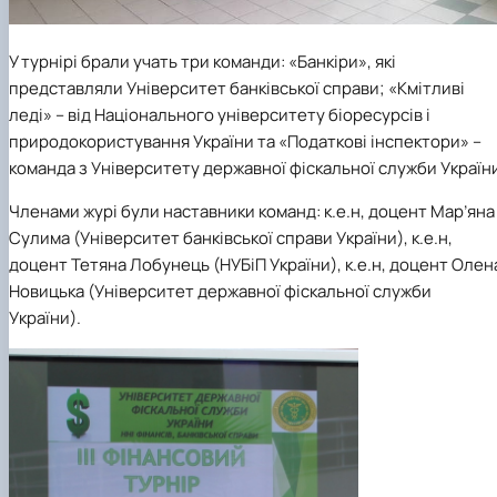
У турнірі брали учать три команди: «Банкіри», які
представляли Університет банківської справи; «Кмітливі
леді» – від Національного університету біоресурсів і
природокористування України та «Податкові інспектори» –
команда з Університету державної фіскальної служби Україн
Членами журі були наставники команд: к.е.н, доцент Мар’яна
Сулима (Університет банківської справи України), к.е.н,
доцент Тетяна Лобунець (НУБіП України), к.е.н, доцент Олен
Новицька (Університет державної фіскальної служби
України).