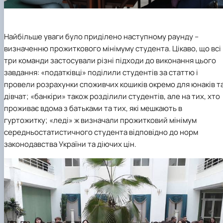
Найбільше уваги було приділено наступному раунду –
визначенню прожиткового мінімуму студента. Цікаво, що всі
три команди застосували різні підходи до виконання цього
завдання: «податківці» поділили студентів за статтю і
провели розрахунки споживчих кошиків окремо для юнаків т
дівчат; «банкіри» також розділили студентів, але на тих, хто
проживає вдома з батьками та тих, які мешкають в
гуртожитку; «леді» ж визначали прожитковий мінімум
середньостатистичного студента відповідно до норм
законодавства України та діючих цін.