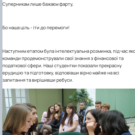
Суперникам лише бажаєм фарту,
Бо наша ціль - іти до перемоги!
Наступним етапом була інтелектуальна розминка, під час яко
команди продемонстрували свої знання з фінансової та
податкової сфери. Наші студентки показали прекрасну
ерудицію та підготовку, відповівши вірно майже на всі
запитання та вирішивши ребуси.