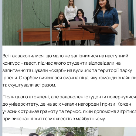
Всі так захопилися, що мало не запізнилися на наступний
конкурс – квест, під час якого студенти відповідали на
запитання та шукали «скарб» на вулицях та території парку
Ірпеня. Скарбом виявилася смачна піца, яку команди знайшл
та скуштували всі разом.
Після цього втомлені, але задоволені студенти повернулися
до університету, де на всіх чекали нагороди і призи. Кожен
учасник отримав грамоту та термос, який допоможе зігрітис
при виконанні життєвих квестів в майбутньому.