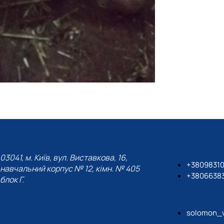
03041, м. Київ, вул. Виставкова, 16,
+3809831
навчальний корпус № 12, кімн. № 405
+3806638
блок Г.
solomon_