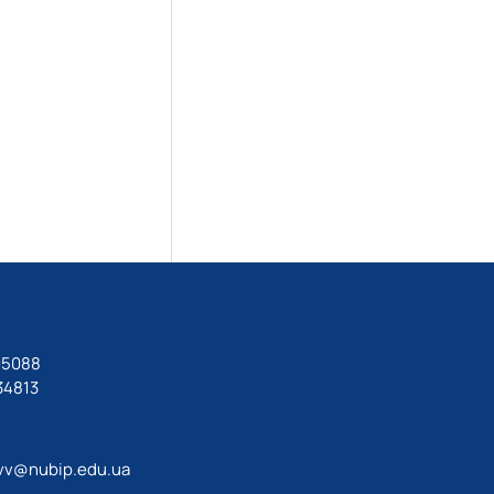
05088
34813
vv@nubip.edu.ua