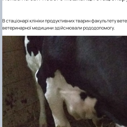
Аспірантура
В стаціонарі клініки продуктивних тварин факультету вет
ветеринарної медицини здійснювали рододопомогу.