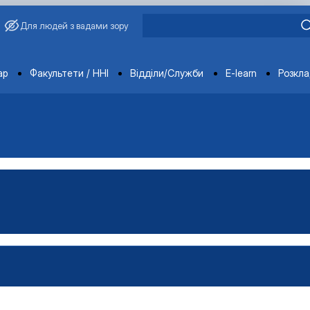
Для людей з вадами зору
ments
ар
Факультети / ННІ
Відділи/Служби
E-learn
Розкл
ті про роботу гуртка
ртка