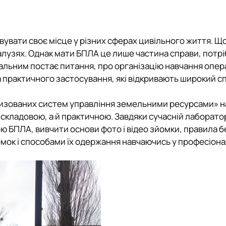
Електронне освітнє середовище
Річний звіт робо
ня земельними ресурсами"
Презентації гурт
Новини гуртка
увати своє місце у різних сферах цивільного життя. Щ
Відзнаки
алузях. Однак мати БПЛА це лише частина справи, потрі
уальним постає питання, про організацію навчання опер
а практичного застосування, які відкривають широкий с
изованих систем управління земельними ресурсами»
н
кладовою, а й практичною. Завдяки сучасній лаборатор
 БПЛА, вивчити основи фото і відео зйомки, правила б
мок і способами їх одержання навчаючись у професіонал