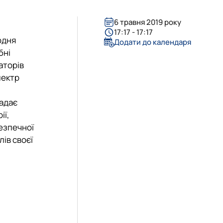
ти гуртка
ка
6 травня 2019 року
17:17 - 17:17
одня
Додати до календаря
бні
аторів
пектр
адає
ії,
езпечної
ів своєї