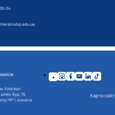
-05-24
chair@nubip.edu.ua
омісія
м. Київ вул.
шлях, буд. 19,
Карта сайт
пус № 1, кімната