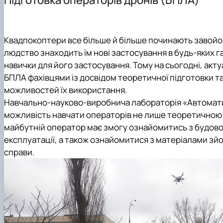
Культурно-виховна робота
Навчальні лабораторії
Графік проведення консультацій
ННВ лабораторія "Автоматизованих систем управлін
Практичне навчання
Орієнтовна тематика кваліфікаційних робіт
Квадпокоптери все більше й більше починають завойов
людство знаходить їм нові застосування в будь-яких г
навички для його застосування. Тому на сьогодні, акт
БПЛА фахівцями із досвідом теоретичної підготовки т
можливостей їх використання.
Навчально-науково-виробнича лабораторія «Автомат
можливість навчати операторів не лише теоретичною с
майбутній оператор має змогу ознайомитись з будовою
експлуатації, а також ознайомитися з матеріалами зйо
справи.