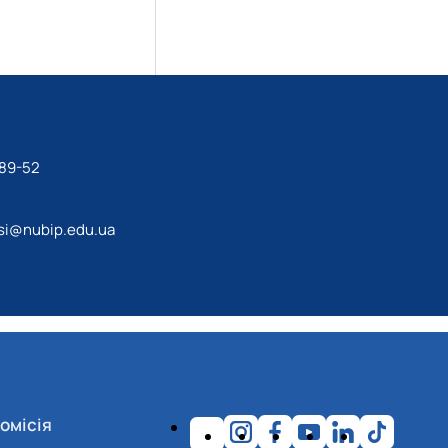
-89-52
si@nubip.edu.ua
омісія