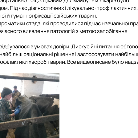
ортально тощо. Цікавим для майбутніх лікарів було
м. Під час діагностичних і лікувально-профілактичних 
 й гуманної фіксації свійських тварин.
роматики стада, які проводилися під час навчальної пр
вчасного виявлення патологій з метою запобігання
відбувалося в умовах довіри. Дискусійні питання обго
найбільш раціональні рішення і застосовувати найбіль
 профілактики хвороб тварин. Все вищеописане було над