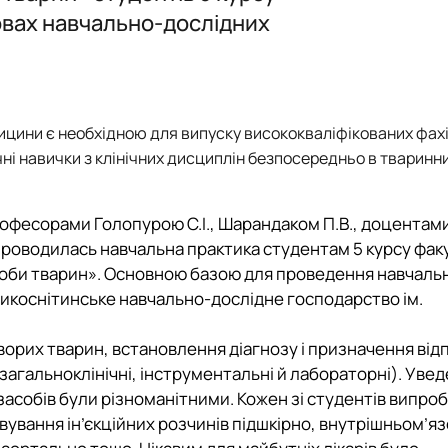
Звіт гуртка
Звіт гуртка
овах навчально-дослідних
Фотогалерея
Фотогалерея
Список гуртківців
Список гуртківців
ицини є необхідною для випуску висококваліфікованих фахі
чні навички з клінічних дисциплін безпосередньо в тваринн
професорами Голопурою С.І., Шарандаком П.В., доцентам
24 проводилась навчальна практика студентам 5 курсу фа
оби тварин». Основною базою для проведення навчаль
ликоснітинське навчально-дослідне господарство ім.
ворих тварин, встановлення діагнозу і призначення від
(загальноклінічні, інструментальні й лабораторні). Уве
асобів були різноманітними. Кожен зі студентів випро
ування ін’єкційних розчинів підшкірно, внутрішньом’яз