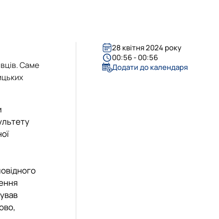
28 квітня 2024 року
00:56 - 00:56
вців. Саме
Додати до календаря
ицьких
и
культету
ної
повідного
дення
бував
ово,