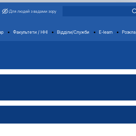
Для людей з вадами зору
ments
ар
Факультети / ННІ
Відділи/Служби
E-learn
Розкл