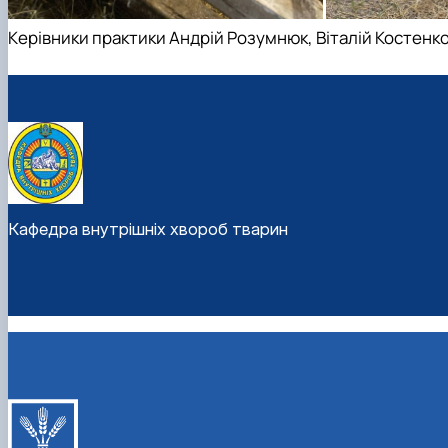
Керівники практики Андрій Розумнюк, Віталій Костенк
Кафедра внутрішніх хвороб тварин