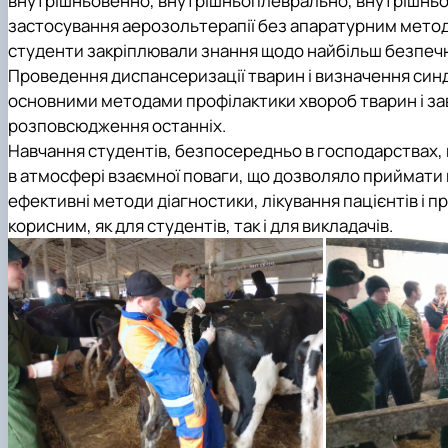
внутрішньовенно, внутрішньоплеврально, внутрішньоа
застосування аерозольтерапії без апаратурним методо
студенти закріплювали знання щодо найбільш безпечної
Проведення диспансеризації тварин і визначення синд
основними методами профілактики хвороб тварин і за
розповсюдження останніх.
Навчання студентів, безпосередньо в господарствах, 
в атмосфері взаємної поваги, що дозволяло приймати 
ефективні методи діагностики, лікування пацієнтів і
корисним, як для студентів, так і для викладачів.