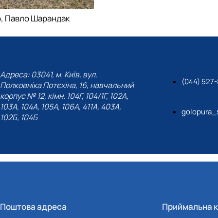
о, Павло Шарандак
Адреса: 03041, м. Київ, вул.
(044) 527
Полковніка Потєхіна, 16, навчальний
корпус № 12, кімн. 104Г, 104/1Г, 102А,
103А, 104А, 105А, 106А, 411А, 403А,
golopura_
102Б, 104Б
Поштова адреса
Приймальна к