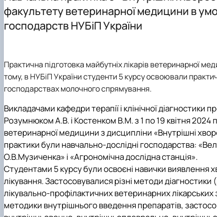
факультету ветеринарної медицини в ум
господарств НУБіП України
Практична підготовка майбутніх лікарів ветеринарної мед
тому, в НУБіП України студенти 5 курсу освоювали практи
господарствах молочного спрямування.
Викладачами кафедри терапії і клінічної діагностики 
Розумнюком А.В. і Костенком В.М. з 1 по 19 квітня 20
ветеринарної медицини з дисципліни «Внутрішні хвор
практики були навчально-дослідні господарства: «Ве
О.В.Музиченка» і «Агрономічна дослідна станція».
Студентами 5 курсу були освоєні навички виявлення х
лікування. Застосовувалися різні методи діагностики 
лікувально-профілактичних ветеринарних лікарських з
методики внутрішнього введення препаратів, застосов