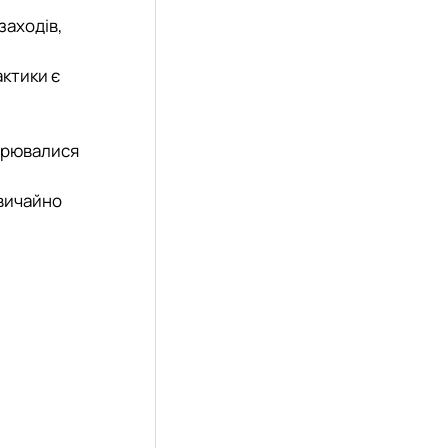
заходів,
актики є
ворювалися
ш
звичайно