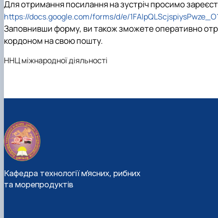
Для отримання посилання на зустріч просимо зареєс
https://docs.google.com/forms/d/e/1FAIpQLScjspiysPwze
Заповнивши форму, ви також зможете оперативно отри
кордоном на свою пошту.
ННЦ міжнародної діяльності
Кафедра технології м’ясних, рибних
та морепродуктів