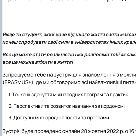
Відеородзинки
Організація практик студентів
ОПП "Технології зберігання та переробки риби і мореп
Матеріально-технічна база
Робочі навчальні програми
Рада роботодавців
Графік навчальної та виробничої практики
Відповідальна за інформаційне наповнення веб-сторі
Підготовка магістерських робіт
Якщо ти студент, який хоче від цього життя взяти макси
хочеш спробувати свої сили в університетах інших країн
Все це може стати реальністю і ми розповімо тобі як сам
все це можна втілити в життя!
Запрошуємо тебе на зустріч для знайомлення з можли
(ERASMUS+), де ми обговоримо всі найважливіші пита
Тонкощі здобуття міжнародних програм та практик.
Перспективи та розвиток навчання за кордоном.
Доступні міжнародні проєкти та програми.
Зустріч буде проведено онлайн
28 жовтня 2022 р.
о 16