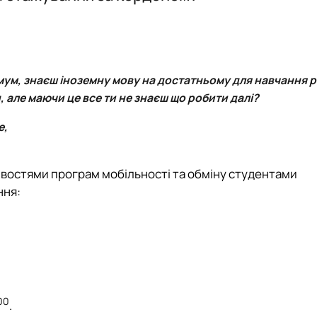
родуктів"
нки факультету
мум, знаєш іноземну мову на достатньому для навчання рі
, але маючи це все ти не знаєш що робити далі?
е,
востями програм мобільності та обміну студентами
ння:
00
.