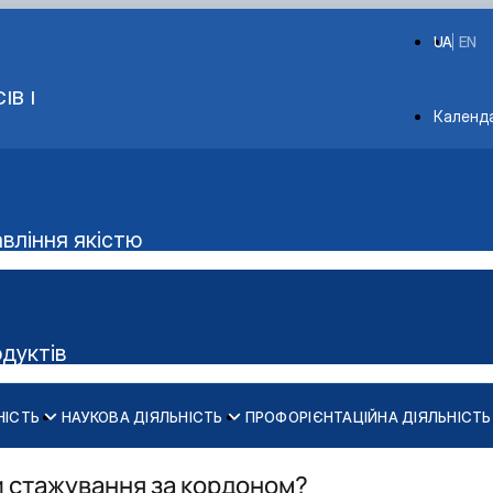
UA
EN
ІВ І
Depart
Календ
авління якістю
одуктів
НІСТЬ
НАУКОВА ДІЯЛЬНІСТЬ
ПРОФОРІЄНТАЦІЙНА ДІЯЛЬНІСТЬ
Аудиторний фонд
ки м'яса"
и стажування за кордоном?