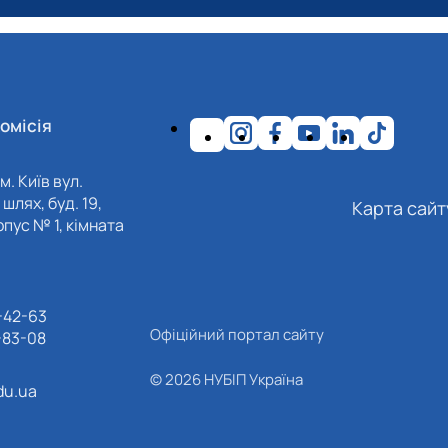
омісія
м. Київ вул.
шлях, буд. 19,
Карта сайт
пус № 1, кімната
-42-63
Офіційний портал сайту
-83-08
© 2026 НУБІП Україна
du.ua