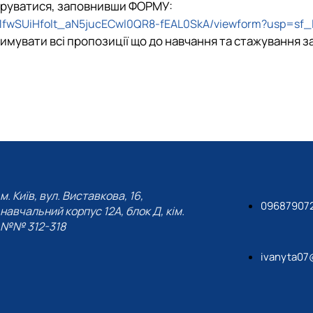
труватися, заповнивши ФОРМУ:
_O1fwSUiHfolt_aN5jucECwl0QR8-fEAL0SkA/viewform?usp=sf_l
мувати всі пропозиції що до навчання та стажування з
м. Київ, вул. Виставкова, 16,
09687907
навчальний корпус 12А, блок Д, кім.
№№ 312-318
ivanyta07