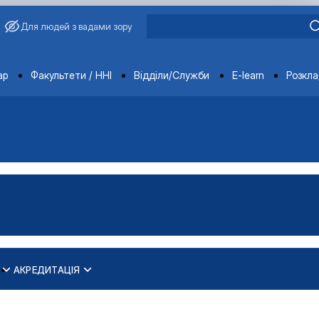
Для людей з вадами зору
ments
ар
Факультети / ННІ
Відділи/Служби
E-learn
Розкл
АКРЕДИТАЦІЯ