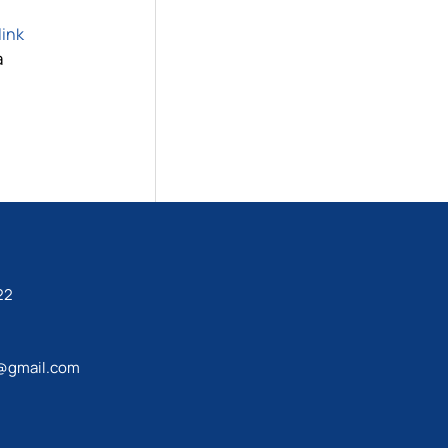
ink
а
22
@gmail.com