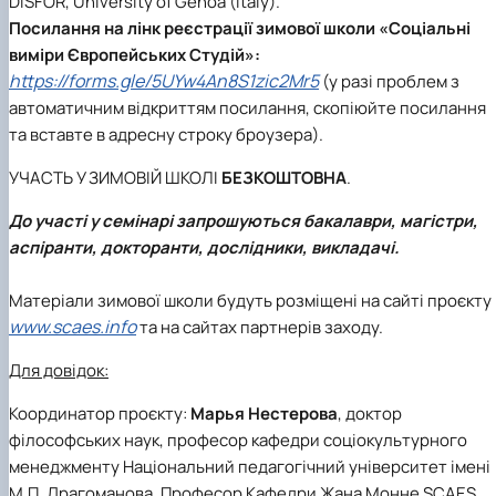
DISFOR, University of Genoa (Italy).
Посилання на лінк реєстрації зимової школи «Соціальні
виміри Європейських Студій»:
https://forms.gle/5UYw4An8S1zic2Mr5
(у разі проблем з
автоматичним відкриттям посилання, скопіюйте посилання
та вставте в адресну строку броузера).
УЧАСТЬ У ЗИМОВІЙ ШКОЛІ
БЕЗКОШТОВНА
.
До участі у семінарі запрошуються бакалаври, магістри,
аспіранти, докторанти, дослідники, викладачі.
Матеріали зимової школи будуть розміщені на сайті проєкту
www.scaes.info
та на сайтах партнерів заходу.
Для довідок:
Координатор проєкту:
Марья Нестерова
, доктор
філософських наук, професор кафедри соціокультурного
менеджменту Національний педагогічний університет імені
М.П. Драгоманова, Професор Кафедри Жана Монне SCAES.