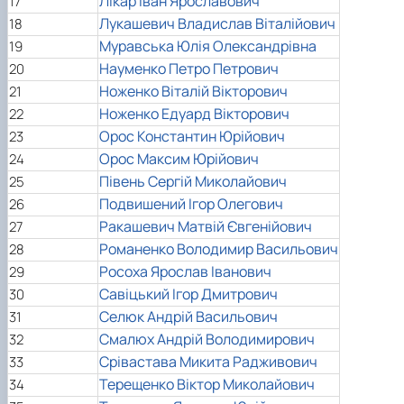
Лікар Іван Ярославович
17
Лукашевич Владислав Віталійович
18
Муравська Юлія Олександрівна
19
Науменко Петро Петрович
20
Ноженко Віталій Вікторович
21
Ноженко Едуард Вікторович
22
Орос Константин Юрійович
23
Орос Максим Юрійович
24
Півень Сергій Миколайович
25
Подвишений Ігор Олегович
26
Ракашевич Матвій Євгенійович
27
Романенко Володимир Васильович
28
Росоха Ярослав Іванович
29
Савіцький Ігор Дмитрович
30
Селюк Андрій Васильович
31
Смалюх Андрій Володимирович
32
Срівастава Микита Радживович
33
Терещенко Віктор Миколайович
34