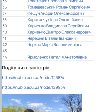
Товстенко Ярослав Юрійович
35
Томашевський Роман Сергійович
36
Фещун Андрій Олександрови
37
ч
Харитончук Іван Олексійович
38
Харченко Владислав Сергійович
39
Харченко Дмитро Олександрович
40
Черешня Віталій Іванович
41
Черкас Марія Володимирівна
42
43
Ярмоленко Наталія Анатоліївна
44
Події у житті магістрів
https://nubip.edu.ua/node/126874
https:/
/nubip.edu.ua/node/129934