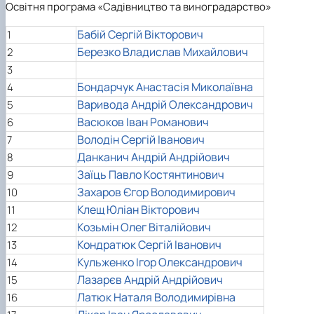
Освітня програма «Садівництво та виноградарство
»
Нагородження гуртка
Захист дипломних робіт магістрів-
Бабій Сергій Вікторович
1
гуртківців
Березко Владислав Михайлович
Участь гуртківців у І турі Всеукраїнського
2
конкурсу студентських наукових робіт…
3
Участь гуртківців у всеукраїнських та
Бондарчук Анастасія Миколаївна
4
міжнародних наукових заходах
Варивода Андрій Олександрович
5
Публікаційна (наукова) активність
Васюков Іван Романович
6
гуртківців
Володін Сергій Іванович
7
Стратегія розвитку студентського науковог
гуртка
Данканич Андрій Андрійович
8
Інстаграм сторінка гуртка
Заїць Павло Костянтинович
9
Стара сторінка гуртка
Захаров Єгор Володимирович
10
Керівники гуртка
Клещ Юліан Вікторович
11
Козьмін Олег Віталійович
12
Кондратюк Сергій Іванович
13
Кульженко Ігор Олександрович
14
Лазарєв Андрій Андрійович
15
Латюк Наталя Володимирівна
16