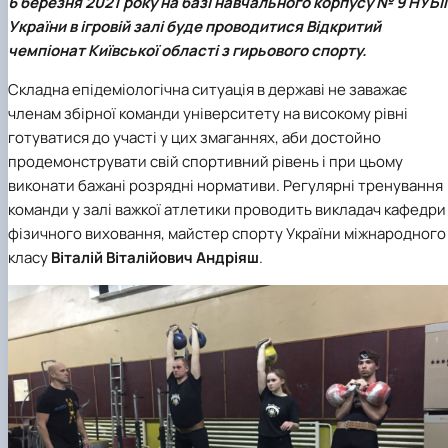
6 березня 2021 року на базі навчального корпусу № 9 НУБі
Вибіркові дисципліни
України в ігровій залі буде проводитися
Відкритий
Практична підготовка
чемпіонат
Київської області з гирьового спорту.
Гостьові лекції
Атестація здобувачів
Складна епідеміологічна ситуація в державі не заважає
Результати анкетування
членам збірної команди університету на високому рівні
Додаткова (супровідна) інформація
Акредитація
готуватися до участі у цих змаганнях, аби достойно
Договори про співпрацю
продемонструвати свій спортивний рівень і при цьому
виконати бажані розрядні нормативи. Регулярні тренування
команди у залі важкої атлетики проводить викладач
кафедри
фізичного виховання
, майстер спорту України міжнародного
класу
Віталій Віталійович Андріяш
.