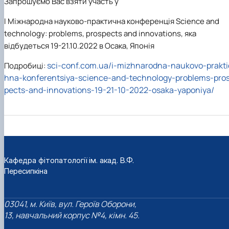
Запрошуємо Вас взяти участь у
I Міжнародна науково-практична конференція Science and
technology: problems, prospects and innovations, яка
відбудеться 19-21.10.2022 в Осака, Японія
sci-conf.com.ua/i-mizhnarodna-naukovo-prakti
Подробиці:
hna-konferentsiya-science-and-technology-problems-pro
pects-and-innovations-19-21-10-2022-osaka-yaponiya/
Кафедра фітопатології ім. акад. В.Ф.
Пересипкіна
03041, м. Київ, вул. Героїв Оборони,
13, навчальний корпус №4, кімн. 45.