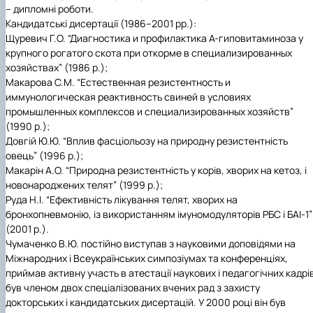
– дипломні роботи.
Кандидатські дисертації (1986–2001 рр.):
Щуревич Г.О. “Диагностика и профилактика А-гиповитаминоза у
крупного рогатого скота при откорме в специализированных
хозяйствах” (1986 р.);
Макарова С.М. “Естественная резистентность и
иммунологическая реактивность свиней в условиях
промышленных комплексов и специализированных хозяйств”
(1990 р.);
Довгій Ю.Ю. “Вплив фасціольозу на природну резистентність
овець” (1996 р.);
Макарін А.О. “Природна резистентність у корів, хворих на кетоз, і
новонароджених телят” (1999 р.);
Руда Н.І. “Ефективність лікування телят, хворих на
бронхопневмонію, із використанням імуномодуляторів РБС і БАІ-1”
(2001 р.).
Чумаченко В.Ю. постійно виступав з науковими доповідями на
Міжнародних і Всеукраїнських симпозіумах та конференціях,
приймав активну участь в атестації наукових і педагогічних кадрі
був членом двох спеціалізованих вчених рад з захисту
докторських і кандидатських дисертацій. У 2000 році він був