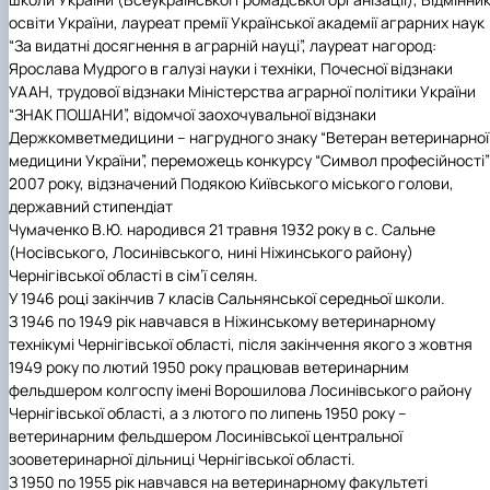
освіти України, лауреат премії Української академії аграрних наук
“За видатні досягнення в аграрній науці”, лауреат нагород:
Ярослава Мудрого в галузі науки і техніки, Почесної відзнаки
УААН, трудової відзнаки Міністерства аграрної політики України
“ЗНАК ПОШАНИ”, відомчої заохочувальної відзнаки
Держкомветмедицини – нагрудного знаку “Ветеран ветеринарної
медицини України”, переможець конкурсу “Символ професійності”
2007 року, відзначений Подякою Київського міського голови,
державний стипендіат
Чумаченко В.Ю. народився 21 травня 1932 року в с. Сальне
(Носівського, Лосинівського, нині Ніжинського району)
Чернігівської області в сім’ї селян.
У 1946 році закінчив 7 класів Сальнянської середньої школи.
З 1946 по 1949 рік навчався в Ніжинському ветеринарному
технікумі Чернігівської області, після закінчення якого з жовтня
1949 року по лютий 1950 року працював ветеринарним
фельдшером колгоспу імені Ворошилова Лосинівського району
Чернігівської області, а з лютого по липень 1950 року –
ветеринарним фельдшером Лосинівської центральної
зооветеринарної дільниці Чернігівської області.
З 1950 по 1955 рік навчався на ветеринарному факультеті