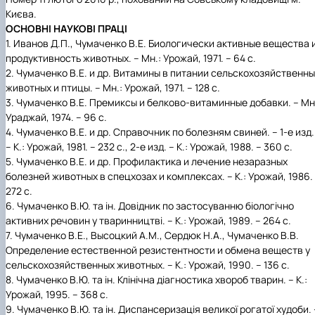
Києва.
ОСНОВНІ НАУКОВІ ПРАЦІ
1.
Иванов Д.П., Чумаченко В.Е. Биологически активные вещества 
продуктивность животных. – Мн.: Урожай, 1971. – 64 с.
2.
Чумаченко В.Е. и др. Витамины в питании сельскохозяйственны
животных и птицы. – Мн.: Урожай, 1971. – 128 с.
3.
Чумаченко В.Е. Премиксы и белково-витаминные добавки. – Мн
Ураджай, 1974. – 96 с.
4.
Чумаченко В.Е. и др. Справочник по болезням свиней. – 1-е изд.
– К.: Урожай, 1981. – 232 с., 2-е изд. – К.: Урожай, 1988. – 360 с.
5.
Чумаченко В.Е. и др. Профилактика и лечение незаразных
болезней животных в спецхозах и комплексах. – К.: Урожай, 1986.
272 с.
6.
Чумаченко В.Ю. та ін. Довідник по застосуванню біологічно
активних речовин у тваринництві. – К.: Урожай, 1989. – 264 с.
7.
Чумаченко В.Е., Высоцкий А.М., Сердюк Н.А., Чумаченко В.В.
Определение естественной резистентности и обмена веществ у
сельскохозяйственных животных. – К.: Урожай, 1990. – 136 с.
8.
Чумаченко В.Ю. та ін. Клінічна діагностика хвороб тварин. – К.:
Урожай, 1995. – 368 с.
9.
Чумаченко В.Ю. та ін. Диспансеризація великої рогатої худоби. 