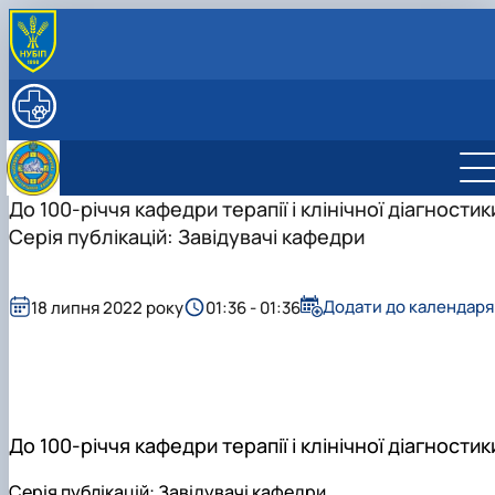
ПРО КАФЕДРУ
Історія кафедри
НАВЧАЛЬНА РОБОТА
РОБОЧІ ПРОГРАМИ ДИСЦИПЛІН
СПІВРОБІТНИКИ
Науково-педагогічні працівники
НАУКОВА ДІЯЛЬНІСТЬ
Допоміжний персонал
Студентський науковий гурток з "Клінічної
До 100-річчя кафедри терапії і клінічної діагностик
діагностики хвороб тварин"
Серія публікацій: Завідувачі кафедри
Студентський науковий гурток "Внутрішніх
Керівник гуртка
хвороб тварин"
План роботи гуртка
Звіт гуртка
Керівник гуртка
Додати до календаря
18 липня 2022 року
01:36 - 01:36
Фотогалерея
План роботи гуртка
Список гуртківців
Звіт гуртка
Фотогалерея
Список гуртківців
До 100-річчя кафедри терапії і клінічної діагностик
Серія публікацій: Завідувачі кафедри