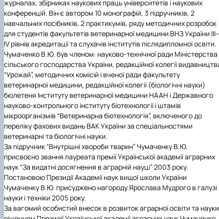
журналах, збірниках наукових праць університетів і наукових
конференцій. Він є автором 10 монографій, 3 підручників, 2
навчальних посібників, 2 практикумів, ряду методичних розробок
для студентів факультетів ветеринарної медицини ВНЗ України III
IV рівнів акредитації та слухачів інститутів післядипломної освіти.
Чумаченко В.Ю. був членом: науково-технічної ради Міністерства
сільського господарства України, редакційної колегії видавництв
“Урожай”, методичних комісій і вченої ради факультету
ветеринарної медицини, редакційної колегії (біологічні науки)
бюлетеня Інституту ветеринарної медицини НААН і Державного
науково-контрольного інституту біотехнології і штамів
мікроорганізмів “Ветеринарна біотехнологія”, включеного до
переліку фахових видань ВАК України за спеціальностями
ветеринарні та біологічні науки.
За підручник “Внутрішні хвороби тварин” Чумаченку В.Ю.
присвоєно звання лауреата премії Української академії аграрних
наук “За видатні досягнення в аграрній науці” 2003 року.
Постановою Президії Академії наук вищої школи України
Чумаченку В.Ю. присуджено нагороду Ярослава Мудрого в галузі
науки і техніки 2005 року.
За вагомий особистий внесок в розвиток аграрної освіти та науки
рішенням Президії Української академії аграрних наук Чумаченко