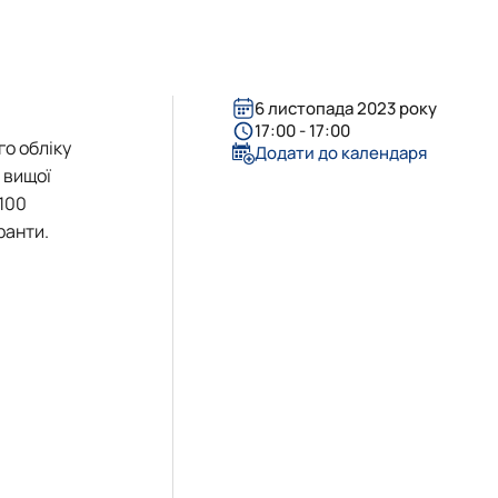
26 н.р.
блік»
6 листопада 2023 року
17:00 - 17:00
о обліку
Додати до календаря
 вищої
 100
ранти.