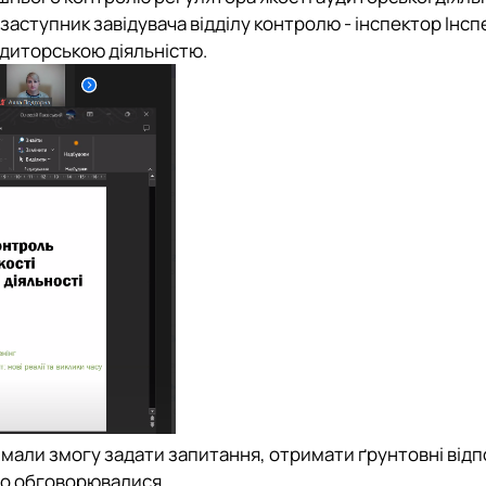
 заступник завідувача відділу контролю - інспектор Інспе
удиторською діяльністю.
мали змогу задати запитання, отримати ґрунтовні відпо
 що обговорювалися.