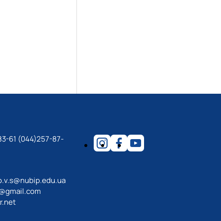
83-61 (044)257-87-
o.v.s@nubip.edu.ua
a@gmail.com
r.net