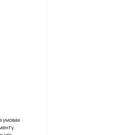
в умовах
менту
ансів