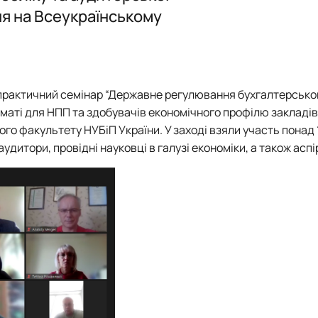
Робочі програми вибіркових дисциплін_2026-2027 н.р.
ОБГОВОРЕННЯ ОСВІТНЬОЇ ПРОГРАМИ
Обговорення ОПП
Обговорення ОНП
План-графік роботи
План -графік роботи наукового гуртка на 2025-20
ня на Всеукраїнському
ЗВІТИ про роботу наукового гуртка
ЗВІТИ про роботу наукового гуртка «Діджитал о
Публікаційна активність студентів
Події
Досягнення та відзнаки
Події
Презентація
практичний семінар “Державне регулювання бухгалтерськог
Оголошення
рматі для НПП та здобувачів економічного профілю закладів
го факультету НУБіП України. У заході взяли участь понад
удитори, провідні науковці в галузі економіки, а також аспі