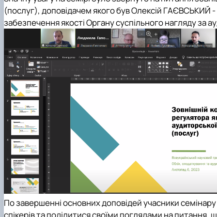
(послуг), доповідачем якого був
Олексій ГАЄВСЬКИЙ
-
забезпечення якості Органу суспільного нагляду за а
По завершенні основних доповідей учасники семінару 
спікерів та поділитися своїми поглядами на питання,