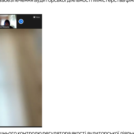
ішнього контролю регулятора якості аудиторської діяль