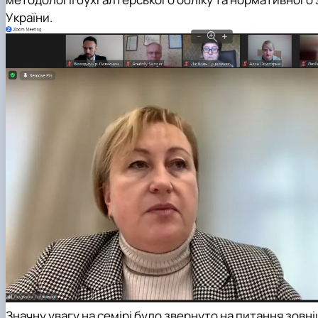
України.
Значну увагу на семірі було звернуто на питання зовн