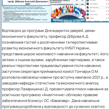
Відповідно до програми Дня відкритих дверей, декан
економічного факультету, професор Діброва А.Д.
познайомив гостей з досягненнями та перспективами
розвитку економічного факультету НУБіП України,
представив широкі можливості навчання на факультеті, його
зв’язки з іншими вузами, зарубіжними партнерами, а також
реальні перспективи працевлаштування після навчання;
заступник секретаря приймальної комісії Гончарук О.М.
розповіла найсвіжіші новини про вступну кампанію 2021 р., а
завідувач кафедри статистики та економічного аналізу,
професор Лазаришина І.Д. презентувала плюси навчання за
освітньою програмою «Аналітичне і обліково-правове
забезпечення бізнесу» ОС «Бакалавр». Дана навчальна
програма розроблена у відповідності до сучасних освітніх