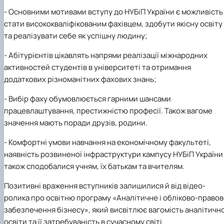
-
Основними мотивами вступу до НУБіП України є можливість
стати висококваліфікованим фахівцем, здобути якісну освіту
та реалізувати себе як успішну людину;
-
Абітурієнтів цікавлять напрями реалізації міжнародних
активностей студентів в університеті та отримання
додаткових різноманітних фахових знань;
-
Вибір фаху обумовлюється гарними шансами
працевлаштування, престижністю професії. Також вагоме
значення мають поради друзів, родини.
-
Комфортні умови навчання на економічному факультеті,
наявність розвиненої інфраструктури кампусу НУБіП України
також сподобалися учням, їх батькам та вчителям.
Позитивні враження вступників залишилися й від відео-
ролика про освітню програму «Аналітичне і обліково-право
забезпечення бізнесу», який висвітлює вагомість аналітично
освіти та її затребуваність в сучасному світі.