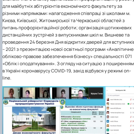
для майбутніх абітурієнтів економічного факультету за
різними напрямками: налагодження співпраці зі школами м.
Києва, Київської, Житомирської та Черкаської областей з
питань профорієнтаційної роботи; організація щотижневих
дистанційних зустрічей з випускниками шкіл м. Вишневе та
проведення 24 березня Дня відкритих дверей для вступникі
– 2021 з презентацією нової освітньої програми «Аналітичне 
обліково-правове забезпечення бізнесу» спеціальності 071
«Облік і оподаткування». З огляду на ситуацію з поширенням
в Україні коронавірусу COVID-19, захід відбувся у режимі on-
line.