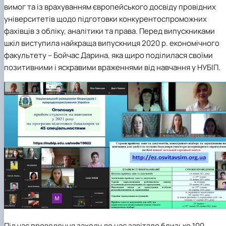
вимог та із врахуванням європейського досвіду провідних
університетів щодо підготовки конкурентоспроможних
фахівців з обліку, аналітики та права. Перед випускниками
шкіл виступила найкраща випускниця 2020 р. економічного
факультету – Бойчас Дарина, яка щиро поділилася своїми
позитивними і яскравими враженнями від навчання у НУБІП.
Під час проведення заходу до нас завітало близько 100