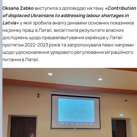
Oksana Zabko
виступила з доповіддю на тему
«Contribution
of displaced Ukrainians to addressing labour shortages in
Latvia»
у якій зробила аналіз динаміки основних показників
на ринку праці в Латвії, висвітлила результати власних
досліджень щодо працевлаштування українців у Латвії
протягом 2022-2023 років та запропонувала певні напрями
щодо удосконалення урядового регулювання міграційного
питання в Латвії.