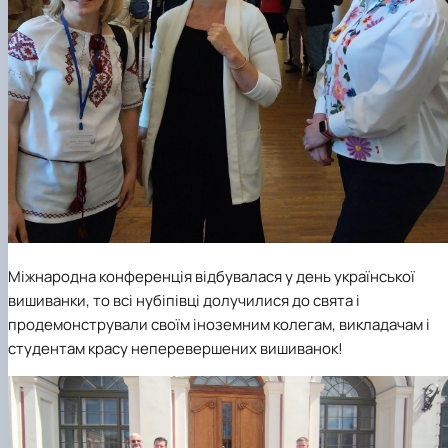
Міжнародна конференція відбувалася у день української
вишиванки, то всі нубіпівці долучилися до свята і
продемонстрували своїм іноземним колегам, викладачам і
студентам красу неперевершених вишиванок!