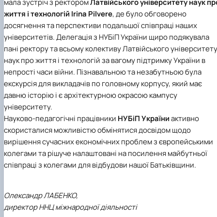
мала зустріч з ректором
Латвійського університету наук пр
життя і технологій
Irina Pilvere
, де було обговорено
досягнення та перспективи подальшої співпраці наших
університетів. Делегація з НУБіП України щиро подякувала
пані ректору та всьому колективу Латвійського університет
наук про життя і технологій за вагому підтримку України в
непрості часи війни. Пізнавальною та незабутньою була
екскурсія для викладачів по головному корпусу, який має
давню історію і є архітектурною окрасою кампусу
університету.
Науково-педагогічні працівники
НУБіП України
активно
скористалися можливістю обмінятися досвідом щодо
вирішення сучасних економічних проблем з європейськими
колегами та рішуче налаштовані на посилення майбутньої
співпраці з колегами для відбудови нашої Батьківщини.
Олександр ЛАБЕНКО,
директор ННЦ міжнародної діяльності