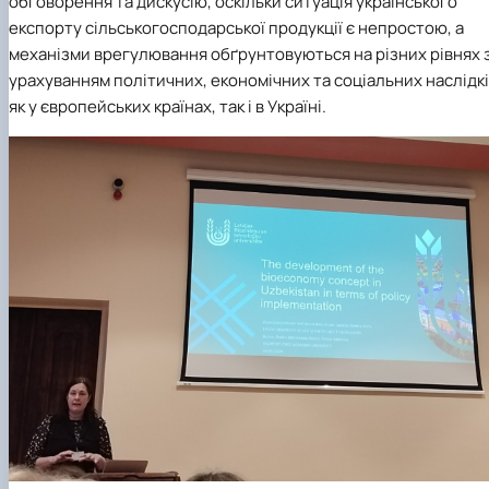
обговорення та дискусію, оскільки ситуація українського
експорту сільськогосподарської продукції є непростою, а
механізми врегулювання обґрунтовуються на різних рівнях 
урахуванням політичних, економічних та соціальних наслідк
як у європейських країнах, так і в Україні.