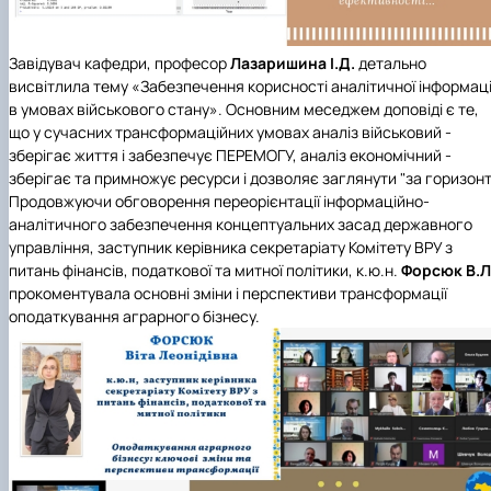
Завідувач кафедри, професор
Лазаришина І.Д.
детально
висвітлила тему «Забезпечення корисності аналітичної інформаці
в умовах військового стану». Основним меседжем доповіді є те,
що у сучасних трансформаційних умовах аналіз військовий -
зберігає життя і забезпечує ПЕРЕМОГУ, аналіз економічний -
зберігає та примножує ресурси і дозволяє заглянути "за горизонт
Продовжуючи обговорення переорієнтації інформаційно-
аналітичного забезпечення концептуальних засад державного
управління, заступник керівника
секретаріату Комітету ВРУ з
питань фінансів, податкової та митної політики
, к.ю.н.
Форсюк В.Л
прокоментувала основні зміни і перспективи трансформації
оподаткування аграрного бізнесу.