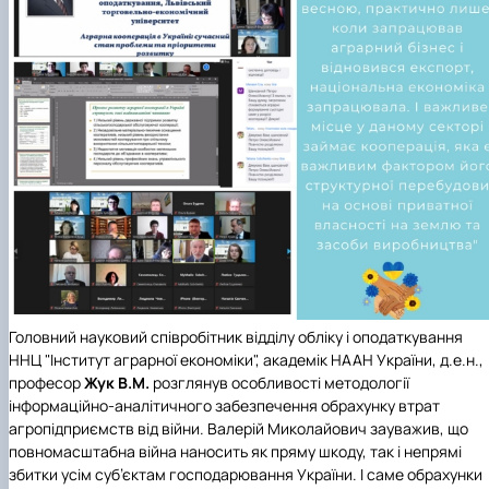
Головний науковий співробітник
відділу обліку і оподаткування
ННЦ "Інститут аграрної економіки"
, академік НААН України, д.е.н.,
професор
Жук В.М.
розглянув особливості методології
інформаційно-аналітичного забезпечення обрахунку втрат
агропідприємств від війни. Валерій Миколайович зауважив, що
повномасштабна війна наносить як пряму шкоду, так і непрямі
збитки усім суб’єктам господарювання України. І саме обрахунки