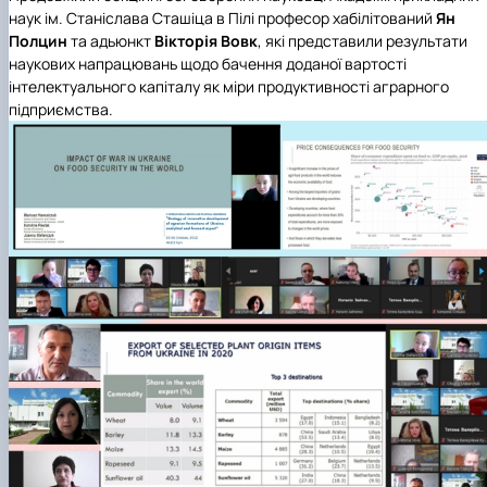
наук ім. Станіслава Сташіца в Піл
і професор хабілітований
Ян
Полцин
та адьюнкт
Вікторія Вовк
, які представили результати
наукових напрацювань щодо бачення доданої вартості
інтелектуального капіталу як міри продуктивності аграрного
підприємства.