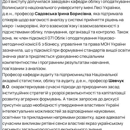
До її виступу долучилася завідувач
кафедри обліку і оподаткуванн
Волинського національного університету імені Лесі Українки
,
д.е.н., професор
Садовська Ірина Борисівна
, яка підтримала
спікерів щодо вагомості аналізу у системі прийняття рішень на
мікро- і макрорівні, його взаємозв’язку і взаємозалежності з
підсистемами обліку, планування, організації та контролю. Також
вона, як член підкомісії 071 Облік і оподаткування Науково-
методичної комісії 6 з бізнесу, управління та права МОН України
зазначила, що у підкомісії при формуванні стандартів вищої освіти
значна увага приділяється урахуванню спеціальним
компетентностям і програмним результатам навчання,
пов’язаним з аналізом.
Професор
кафедри аудиту та підприємництва Національної
академії статистики, обліку та аудиту
, д.е.н., професор
Шевчук
В.О
. охарактеризував сучасні підходи до природничих засад
інституційних стратегій у розрізі резильєнтності та капіталізації
розвитку аграрних формувань. А також запросив до дискусії
присутніх щодо необхідності утвердження властивих Україні
інтелектуальних можливостей за відповідними науковими,
освітніми та прикладними напрямами розвитку, адже адекватні
сучасним викликам рятівні сенси властиві якраз українському
сегменту загальнолюдського економічного знання.