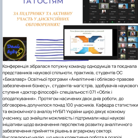
Конференція зібралася потужну команду однодумців та поєднала
представників наукової спільноти, практиків, студентів ОС
«Бакалавр» Освітньої програми «Аналітичне і обліково-правове
забезпечення бізнесу», студентів-магістрів, здобувачів науковог
ступеня «доктор філософії» спеціальності 071 «Облік і
оподаткування». Протягом насичених двох днів роботи, до
обговорень долучилося понад 100 учасників.
Кафедра статистик
та економічного аналізу НУБіП України
щиро дякує кожному
учаснику, що знайшли можливість і підтримали наші наукові
ініціативи щодо визначення перспектив розвитку аналітичного
забезпечення прийняття рішень в аграрному секторі.
Висловлюємо надію, що наша колективна робота в розрізі