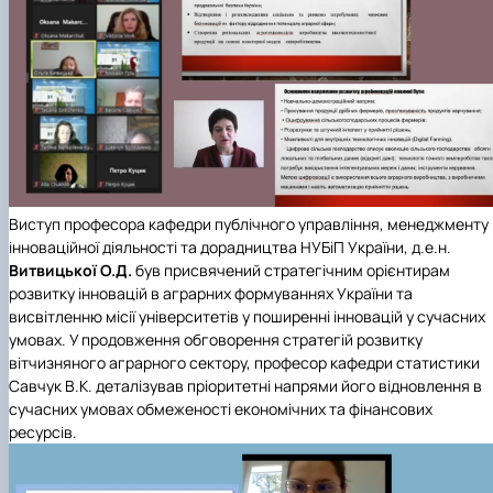
Виступ професора
кафедри публічного управління, менеджменту
інноваційної діяльності та дорадництва НУБіП України
, д.е.н.
Витвицької О.Д.
був присвячений стратегічним орієнтирам
розвитку інновацій в аграрних формуваннях України та
висвітленню місії університетів у поширенні інновацій у сучасних
умовах. У продовження обговорення стратегій розвитку
вітчизняного аграрного сектору, професор кафедри статистики
Савчук В.К. деталізував пріоритетні напрями його відновлення в
сучасних умовах обмеженості економічних та фінансових
ресурсів.