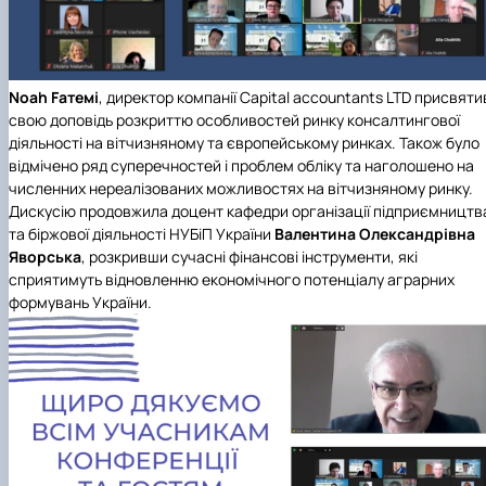
Noah Fатемі
, директор компанії
Capital accountants LTD
присвяти
свою доповідь розкриттю особливостей ринку консалтингової
діяльності на вітчизняному та європейському ринках. Також було
відмічено ряд суперечностей і проблем обліку та наголошено на
численних нереалізованих можливостях на вітчизняному ринку.
Дискусію продовжила доцент
кафедри організації підприємництв
та біржової діяльності НУБіП України
Валентина Олександрівна
Яворська
, розкривши сучасні фінансові інструменти, які
сприятимуть відновленню економічного потенціалу аграрних
формувань України.