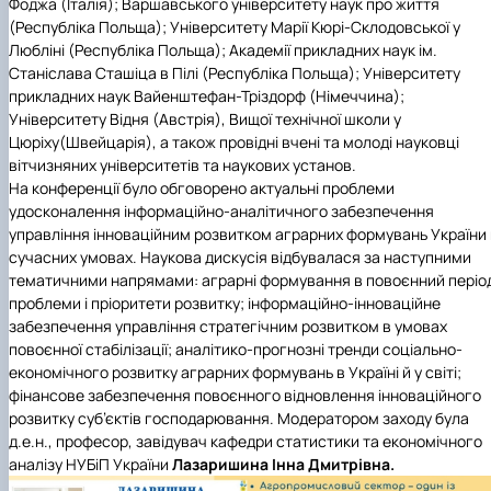
Фоджа (Італія); Варшавського університету наук про життя
(Республіка Польща); Університету Марії Кюрі-Склодовської у
Любліні (Республіка Польща); Академії прикладних наук ім.
Станіслава Сташіца в Пілі (Республіка Польща); Університету
прикладних наук Вайенштефан-Тріздорф (Німеччина);
Університету Відня (Австрія), Вищої технічної школи у
Цюріху(Швейцарія), а також провідні вчені та молоді науковці
вітчизняних університетів та наукових установ.
На конференції було обговорено актуальні проблеми
удосконалення інформаційно-аналітичного забезпечення
управління інноваційним розвитком аграрних формувань України 
сучасних умовах. Наукова дискусія відбувалася за наступними
тематичними напрямами: аграрні формування в повоєнний періо
проблеми і пріоритети розвитку; інформаційно-інноваційне
забезпечення управління стратегічним розвитком в умовах
повоєнної стабілізації; аналітико-прогнозні тренди соціально-
економічного розвитку аграрних формувань в Україні й у світі;
фінансове забезпечення повоєнного відновлення інноваційного
розвитку суб’єктів господарювання. Модератором заходу була
д.е.н., професор, завідувач
кафедри статистики та економічного
аналізу НУБіП України
Лазаришина Інна Дмитрівна.