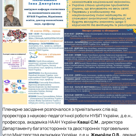
Пленарне засідання розпочалося з привітальних слів від
проректора з науково-педагогічної роботи НУБіП України
, д.е.н.,
професора, академіка НААН України
Кваші С.М
., директора
Департаменту багатосторонніх та двосторонніх торговельних
угод Міністерства економіки України
, д.е.н.
Жемойди О.В.
, декан