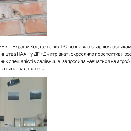
НУБіП України Кондратенко Т.Є. розповіла старшокласникам
вництва НААН у ДГ «Дмитрівка», окреслила перспективи ро
ваних спеціалістів садівників, запросила навчатися на агроб
 та виноградарство».