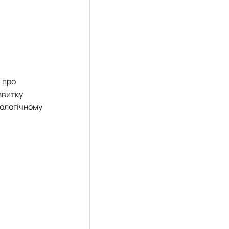
 про
звитку
іологічному