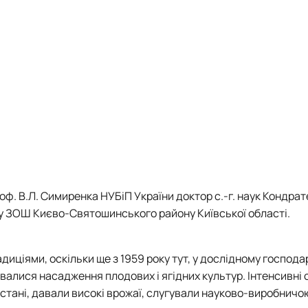
ння»
Постер про гу
Члени гуртка
м вирощування колоноподібних со…
План-графік ро
Звіт про діяльн
Презентація ді
Щорічна постер
Нагородження 
Захист дипломн
Участь гуртківц
Участь гуртків
Публікаційна (н
ф. В.Л. Симиренка НУБіП України доктор с.-г. наук Кондратен
Стратегія розв
ьку ЗОШ Києво-Святошинського району Київської області.
Інстаграм стор
Стара сторінка
Керівники гурт
иціями, оскільки ще з 1959 року тут, у дослідному господа
алися насадження плодових і ягідних культур. Інтенсивні с
му стані, давали високі врожаї, слугували науково-виробнич