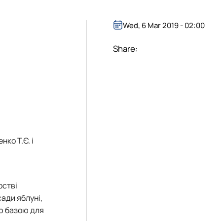
рток
Wed, 6 Mar 2019 - 02:00
боти на 2024-2025 н.р.
ість гуртка
Share:
яльності гуртка Симиренківець 2025
на конференція магістрів-гуртківців
гуртка
их робіт магістрів-гуртківців
ів у І турі Всеукраїнського конкурсу студентських наукових ро
ців у всеукраїнських та міжнародних наукових заходах
аукова) активність гуртківців
ко Т.Є. і
итку студентського наукового гуртка
інка гуртка
 гуртка
ка
рстві
ади яблуні,
ою базою для