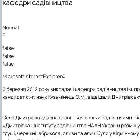
кафедри садівництва
Electronic Learning Resources
Науково-практична конференція «Симиренківські чита
Магістратура
Guest Lectures
Наукова робота (Основні публікації)
Всеукраїнські олімпіади
Проєкт молодих вчених - Формування стійких систе
Підготовчі курси до складання НМТ в НУБіП України
Normal
0
false
false
false
MicrosoftInternetExplorer4
6 березня 2019 року викладачі кафедри садівництва ім. про
кандидат с.-г. наук Кузьмінець О.М., відвідали Дмитрівс
Село Дмитрівка здавна славиться своїми садівничими трад
«Дмитрівка» Інституту садівництва НААН України розміщув
груші, черешні, абрикоса, сливи та аличі були у відмінно