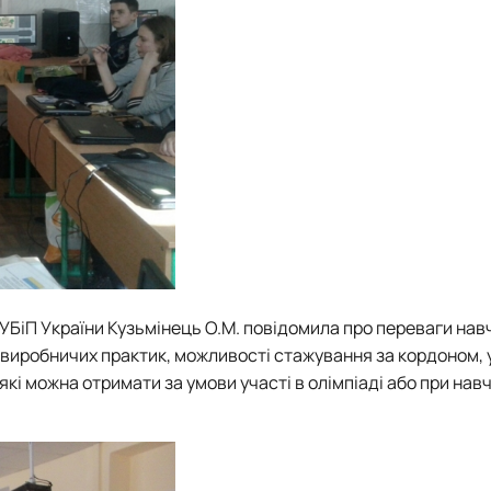
УБіП України Кузьмінець О.М. повідомила про переваги нав
и виробничих практик, можливості стажування за кордоном,
кі можна отримати за умови участі в олімпіаді або при навч