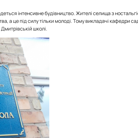
ведеться інтенсивне будівництво. Жителі селища з ностальг
ва, а це під силу тільки молоді. Тому викладачі кафедри с
 Дмитрівській школі.