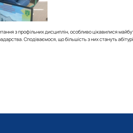
тання з профільних дисциплін, особливо цікавилися майбу
адарства. Сподіваємося, що більшість з них стануть абіту