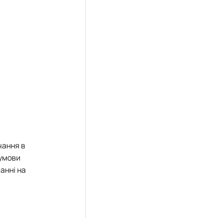
чання в
 умови
анні на