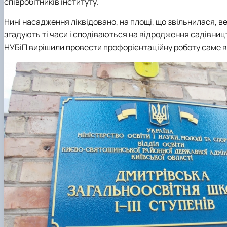
співробітників інституту.
Нині насадження ліквідовано, на площі, що звільнилася, 
згадують ті часи і сподіваються на відродження садівницт
НУБіП вирішили провести профорієнтаційну роботу саме в