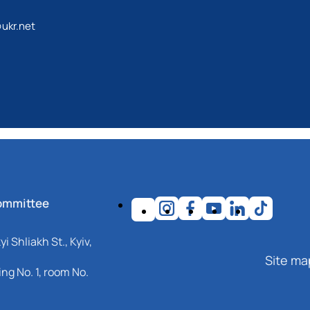
ukr.net
ommittee
i Shliakh St., Kyiv,
Site ma
ng No. 1, room No.