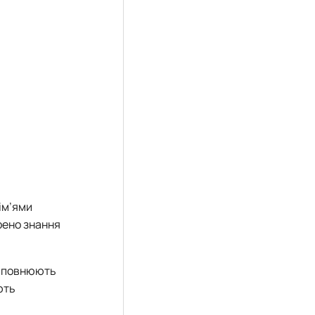
ім’ями
рено знання
заповнюють
ють