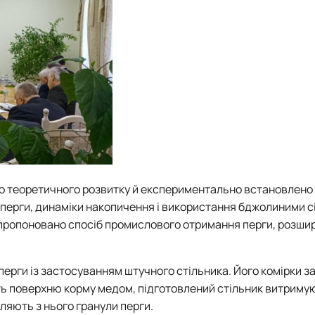
го теоретичного розвитку й експериментально встановлено
 перги, динаміки накопичення і використання бджолиними с
запропоновано спосіб промислового отримання перги, розши
ерги із застосуванням штучного стільника. Його комірки 
ь поверхню корму медом, підготовлений стільник витриму
аляють з нього гранули перги.