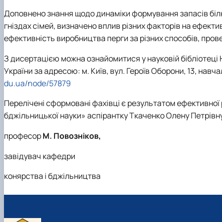
Доповнено знання щодо динаміки формування запасів білк
гніздах сімей, визначено вплив різних факторів на ефект
ефективність виробництва перги за різних способів, провед
З дисертацією можна ознайомитися у науковій бібліотеці 
України за адресою: м. Київ, вул. Героїв Оборони, 13, навч
du.ua/node/57879
Перелічені сформовані фахівці є результатом ефективної 
бджільницької науки» аспірантку Ткаченко Олену Петрівн
професор
М.
Повозніков,
завідувач кафедри
конярства і бджільництва