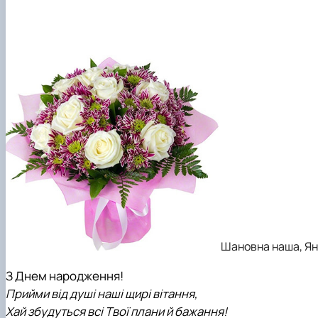
Формалізація послуг для бізнесу
Матеріально-технічна база кафедри
Шановна наша, Ян
З Днем народження!
Прийми від душі наші щирі вітання,
Хай збудуться всі Твої плани й бажання!