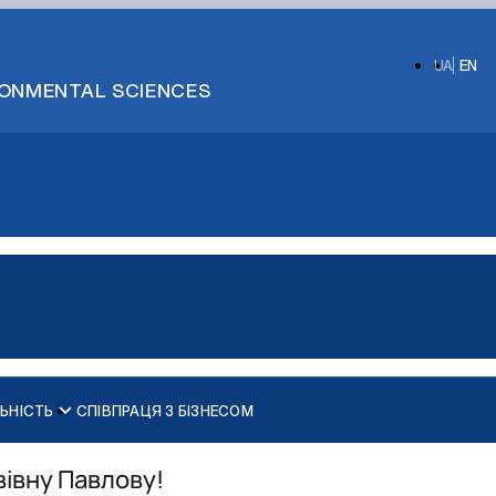
UA
EN
IRONMENTAL SCIENCES
ЬНІСТЬ
СПІВПРАЦЯ З БІЗНЕСОМ
Структура і зміст програми агрономічно-ознайомчої практики
Загальна інформація про гурток
Структура і зміст програми навчальної практики, яка провод
Положення про гурток
вівну Павлову!
Структура і зміст програми виробничої практики, яка проводи
Постер про гурток