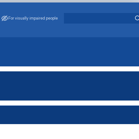
For visually impaired people
, яка проводиться каф…
иться кафедрою
ться дистанційно