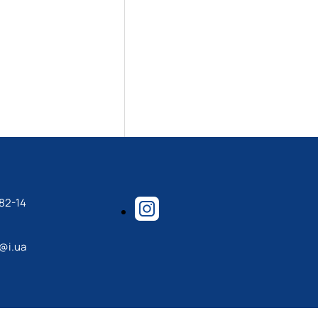
82-14
@i.ua