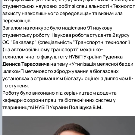
студентських наукових робіт зі спеціальності «Технологі
захисту навколишнього середовища» та визначила
переможців.
Загалом на конкурс було надіслано 91 наукову
студентську роботу. Наукова робота студента 2 курсу
ОС "Бакалавр" (спеціальність "Транспортні технології
(на автомобільному транспорті" механіко-
технологічного факультету НУБіП України
Руденка
Дениса Тарасовича
на тему «Утилізація мелясної барди
шляхом її метанового зброджування в біогазових
установках з отриманням біогазу» оцінена дипломом ІІ-
го ступеня.
Роботу було виконано під керівництвом доцента
кафедри охорони праці та біотехнічних систем у
тваринництві НУБіП України
Поліщука В.М.