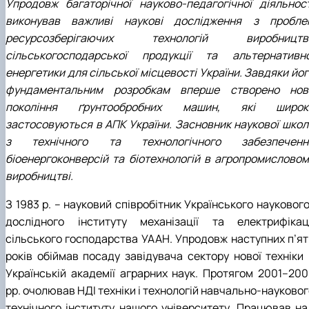
Упродовж багаторічної науково-педагогічної діяльност
виконував важливі наукові дослідження з пробле
ресурсозберігаючих технологій виробництв
сільськогосподарської продукції та альтернативно
енергетики для сільської місцевості України. Завдяки йо
фундаментальним розробкам вперше створено нов
покоління ґрунтообробних машин, які широк
застосовуються в АПК України. Засновник наукової школ
з технічного та технологічного забезпеченн
біоенергоконверсій та біотехнологій в агропромисловом
виробництві.
З 1983 р. – науковий співробітник Українського науковог
дослідного інституту механізації та електрифікаці
сільського господарства УААН. Упродовж наступних п’ят
років обіймав посаду завідувача сектору нової техніки 
Українській академії аграрних наук. Протягом 2001–200
рр. очолював НДІ техніки і технологій навчально-науково
технічного інституту нашого університету. Працював на