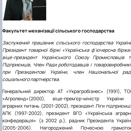
Факультет механізації сільського господарства
Заслужений працівник сільського господарства України
Президент товарної біржі «Українська ф’ючерсна біржа»
віце-президент Українського Союзу Промисловців т
Підприємців, Член Ради роботодавців і товаровиробникі
при Президентові України, член Національної рад
соціального партнерства.
Генеральний директор АТ «Украгробізнес» (1991), ТО
«Агроленд»(2000), віце-прем’єр-міністр України 
аграрних питань (2001-2002), президент Ліги підприємці
АПК (1997-2002), президент ВГО «Українська аграрн
конфедерація» (з 2002 р.), радник Президента Україн
(2005-2006). Нагороджений Почесною грамото