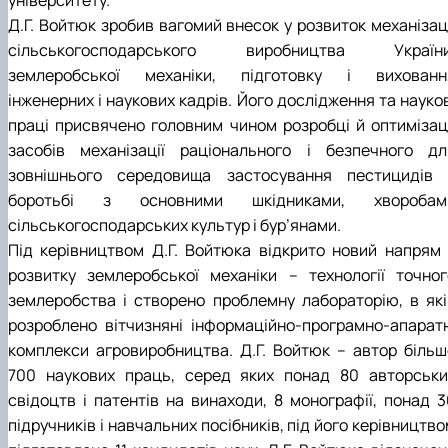
університету.
Д.Г. Войтюк зробив вагомий внесок у розвиток механізаці
сільськогосподарського виробництва України
землеробської механіки, підготовку і вихованн
інженерних і наукових кадрів. Його дослідження та науко
праці присвячено головним чином розробці й оптимізаці
засобів механізації раціонального і безпечного дл
зовнішнього середовища застосування пестицидів 
боротьбі з основними шкідниками, хворобам
сільськогосподарських культур і бур’янами.
Під керівництвом Д.Г. Войтюка відкрито новий напрям 
розвитку землеробської механіки – технології точног
землеробства і створено проблемну лабораторію, в які
розроблено вітчизняні інформаційно-програмно-апаратн
комплекси агровиробництва. Д.Г. Войтюк – автор більш
700 наукових праць, серед яких понад 80 авторськи
свідоцтв і патентів на винаходи, 8 монографії, понад 3
підручників і навчальних посібників, під його керівництв