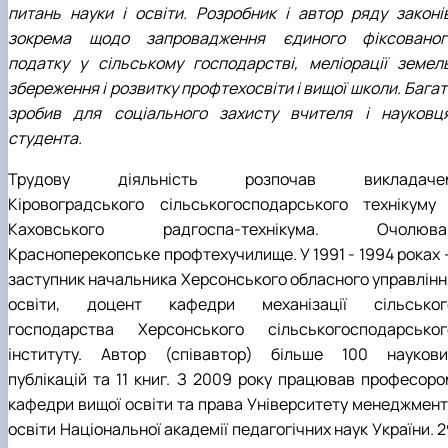
питань науки і освіти. Розробник і автор ряду законів
зокрема щодо запровадження єдиного фіксованог
податку у сільському господарстві, меліорації земель
збереження і розвитку профтехосвіти і вищої школи. Бага
зробив для соціального захисту вчителя і науковця
студента.
Трудову діяльність розпочав викладаче
Кіровоградського сільськогосподарського технікуму 
Каховського радгоспа-технікума. Очолюва
Красноперекопське профтехучилище. У 1991 - 1994 роках 
заступник начальника Херсонського обласного управлінн
освіти, доцент кафедри механізації сільськог
господарства Херсонського сільськогосподарськог
інституту. Автор (співавтор) більше 100 наукови
публікацій та 11 книг. З 2009 року працював професоро
кафедри вищої освіти та права Університету менеджмент
освіти Національної академії педагогічних наук України. 