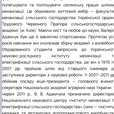
полегшувати та поліпшувати селянську працю шляхо
механізації. Це обумовило життєвий вибір — факульте
механізації сільського господарства Української орден
Трудового Червоного Прапора сільськогосподарсько
академії (м. Київ). Маючи хист та любов до науки, Валер
Адамчук був ще й завзятим спортсменом. Протягом усі
років навчання він очолював збірну академії з волейболу
Обдарованого студента запросили до Українськог
науково-дослідного інституту механізації т
електрифікації сільського господарства, де він з 1976 п
2007 рр. пройшов шлях від старшого інженера д
заступника директора з наукової роботи. У 2007—2011 рр
обіймав посаду віце-президента — головного вченог
секретаря Національної академії аграрних наук України. 
червні 2011 р., В. В. Адамчука призначено директоро
Національного наукового центру «Інститут механізації т
електрифікації сільського господарства» (нині — «Інстит
механіки та автоматики агропромислового виробництв