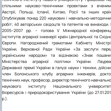
спільними науково-технічними проектами з вченим
Австрії, Польщі, Іспанії, Китаю, Росії та інших країн
Опублікував понад 220 наукових і навчально-методични
робіт; 40 авторських свідоцтв та патентів на винаходи. 
2005–2007 рр. – голова V Міжнародної конференці
інститутів аграрної інженерії країн Центральної та Східн
Європи. Нагороджений грамотами Кабінету Міністрі
України, Верховної Ради України «За заслуги пере
українським народом» та відзнакою «Знак пошани
Міністерства аграрної політики України. Лауреа
Державної премії України в галузі науки і техніки, дійсн
член Болонського клубу аграрних інженерів, докто
технічних наук, професор, директор технічного навчально
наукового інституту Національного університет
біоресурсів і природокористування України (до 27.01.201
р.).