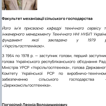
Факультет механізації сільського господарства
Його ім’я присвоєно кафедрі технічного сервісу т
інженерного менеджменту Технічного ННІ НУБіП України
фундамент якої закладено у 1979 р
«Укрсільгосптехнікою».
З 1964 по 1978 р. — заступник голови, перший заступник
голова Українського республіканського об'єднання Рад
Міністрів УРСР «Укрсільгосптехніка», голова Державног
Комітету Української РСР по виробничо-технічном
забезпеченню сільського господарства 
«Держкомсільгосптехніка».
Погорілий Леонід Володимирович