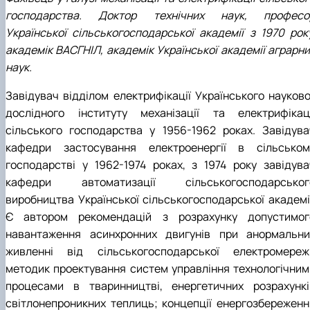
господарства. Доктор технічних наук, професо
Української сільськогосподарської академії з 1970 року
академік ВАСГНІЛ, академік Української академії аграрни
наук.
Завідувач відділом електрифікації Українського науково
дослідного інституту механізації та електрифікаці
сільського господарства у 1956-1962 роках. Завідува
кафедри застосування електроенергії в сільськом
господарстві у 1962-1974 роках, з 1974 року завідува
кафедри автоматизації сільськогосподарськог
виробництва Української сільськогосподарської академії
Є автором рекомендацій з розрахунку допустимог
навантаження асинхронних двигунів при анормальни
живленні від сільськогосподарської електромережі
методик проектування систем управління технологічним
процесами в тваринництві, енергетичних розрахункі
світлонепроникних теплиць; концепції енергозбереженн