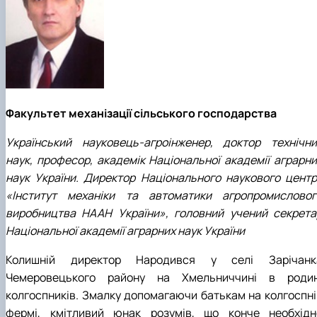
Факультет механізації сільського господарства
Український науковець-агроінженер, доктор технічни
наук, професор, академік Національної академії аграрни
наук України. Директор Національного наукового центр
«Інститут механіки та автоматики агропромисловог
виробництва НААН України», головний учений секрета
Національної академії аграрних наук України
Колишній директор Народився у селі Зарічанк
Чемеровецького району на Хмельниччині в родин
колгоспників. Змалку допомагаючи батькам на колгоспні
фермі, кмітливий юнак розумів, що конче необхідн