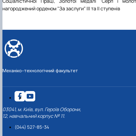
Соціалістичної Праці, Золотої медалі "Серп і молот"
нагороджений орденом "За заслуги" ІІІ та ІІ ступенів
Механіко-технологічний факультет
03041, м. Київ, вул. Героїв Оборони,
12, навчальний корпус № 11.
(044) 527-85-34