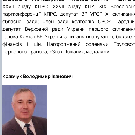
XXVII з’їзду КПРС, XXVII з’їзду КПУ, XIX Всесоюзно
партконференції КПРС, депутат ВР УРСР XI скликання
обласної ради; член ради колгоспів СРСР, народни
депутат Верховної ради України першого скликання
Голова Комісії ВР України з питань планування, бюджету
фінансів і цін. Нагороджений орденами Трудовог
Червоного Прапора, «Знак Пошани», медалями
Кравчук Володимир Іванович