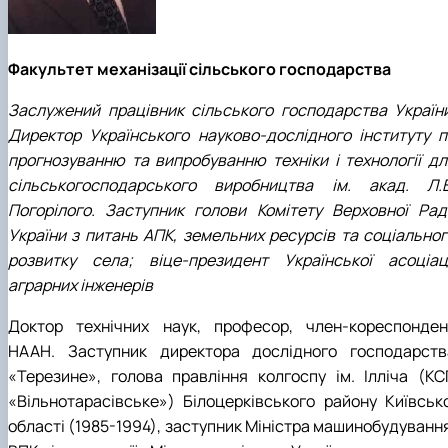
Факультет механізації сільського господарства
Заслужений працівник сільського господарства України
Директор Українського науково-дослідного інституту п
прогнозуванню та випробуванню техніки і технології дл
сільськогосподарського виробництва ім. акад. Л.В
Погорілого. Заступник голови Комітету Верховної Рад
України з питань АПК, земельних ресурсів та соціальног
розвитку села; віце-президент Української асоціаці
аграрних інженерів
Доктор технічних наук, професор, член-кореспонден
НААН. Заступник директора дослідного господарств
«Терезине», голова правління колгоспу ім. Ілліча (КС
«Вільнотарасівське») Білоцерківського району Київсько
області (1985-1994), заступник Міністра машинобудування