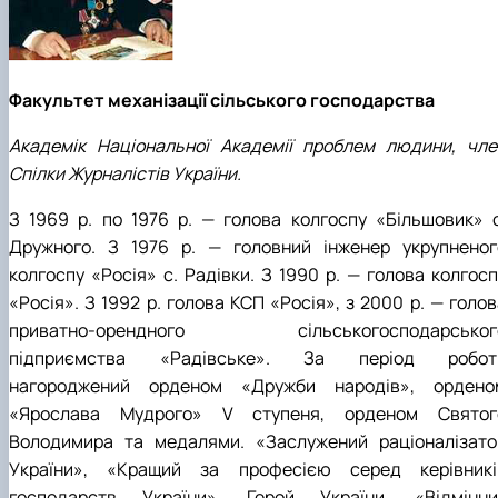
Факультет механізації сільського господарства
Академік Національної Академії проблем людини, чле
Спілки Журналістів України.
З 1969 р. по 1976 р. — голова колгоспу «Більшовик» с
Дружного. З 1976 р. — головний інженер укрупненог
колгоспу «Росія» с. Радівки. З 1990 р. — голова колгосп
«Росія». З 1992 р. голова КСП «Росія», з 2000 р. — голо
приватно-орендного сільськогосподарськог
підприємства «Радівське». За період робот
нагороджений орденом «Дружби народів», ордено
«Ярослава Мудрого» V ступеня, орденом Святог
Володимира та медалями. «Заслужений раціоналізато
України», «Кращий за професією серед керівникі
господарств України», Герой України, «Відмінни