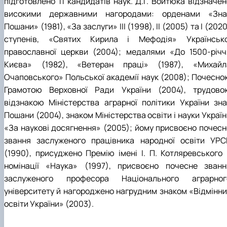
підготовлено 11 кандидатів наук. Д.Г. Войтюка відзначен
високими державними нагородами: орденами «Зна
Пошани» (1981), «За заслуги» ІІІ (1998), ІІ (2005) та І (202
ступенів, «Святих Кирила і Мефодія» Українсько
православної церкви (2004); медалями «До 1500-річч
Києва» (1982), «Ветеран праці» (1987), «Михайл
Очаповського» Польської академії наук (2008); Почесно
Грамотою Верховної Ради України (2004), трудово
відзнакою Міністерства аграрної політики України зна
Пошани (2004), знаком Міністерства освіти і науки Украї
«За наукові досягнення» (2005); йому присвоєно почесн
звання заслуженого працівника народної освіти УРС
(1990), присуджено Премію імені І. П. Котляревського 
номінації «Наука» (1997), присвоєно почесне званн
заслуженого професора Національного аграрног
університету й нагороджено нагрудним знаком «Відмінни
освіти України» (2003).