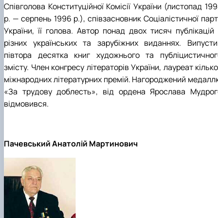
Співголова Конституційної Комісії України (листопад 199
р. — серпень 1996 р.), співзасновник Соціалістичної парт
України, її голова. Автор понад двох тисяч публікацій 
різних українських та зарубіжних виданнях. Випусти
півтора десятка книг художнього та публіцистичног
змісту. Член конгресу літераторів України, лауреат кільк
міжнародних літературних премій. Нагороджений медалл
«За трудову доблесть», від ордена Ярослава Мудрог
відмовився.
Пачевський Анатолій Мартинович