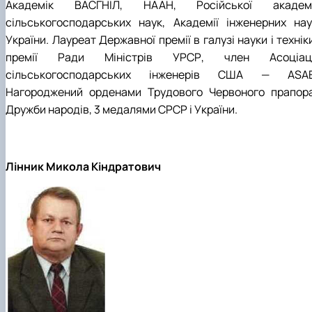
Академік ВАСГНІЛ, НААН, Російської академі
сільськогосподарських наук, Академії інженерних нау
України. Лауреат Державної премії в галузі науки і технік
премії Ради Міністрів УРСР, член Асоціаці
сільськогосподарських інженерів США — ASAE
Нагороджений орденами Трудового Червоного прапора
Дружби народів, 3 медалями СРСР і України.
Лінник Микола Кіндратович