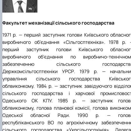
Факультет механізації сільського господарства
1971 р. — перший заступник голови Київського обласног
виробничого об'єднання «Сільгосптехніка». 1978 р. 
перший заступник голови Київського обласног
виробничого об'єднання по виробничо-технічном
забезпеченню сільського господарств
Держкомсільгосптехніки УРСР. 1979 р. — начальни
управління сільського господарства Київськог
облвиконкому. 1984 р. — заступник завідуючого відділо
сільського господарства і харчової промисловост
Одеського ОК КПУ. 1985 р. — заступник голов
облвиконкому, голова планової комісії, голова виконком
Одеської обласної Ради. 1990 р. — голов
республіканського ВО по агрохімічному забезпеченн
сільського господарства «Укрсільгоспхімія». Делега