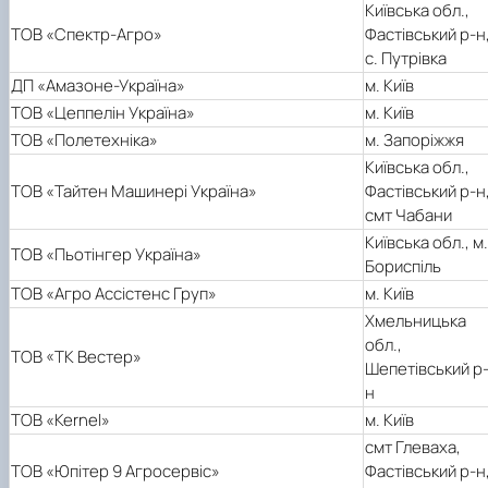
Київська обл.,
ТОВ «Спектр-Агро»
Фастівський р-н
с. Путрівка
ДП «Амазоне-Україна»
м. Київ
ТОВ «Цеппелін Україна»
м. Київ
ТОВ «Полетехніка»
м. Запоріжжя
Київська обл.,
ТОВ «Тайтен Машинері Україна»
Фастівський р-н
смт Чабани
Київська обл., м.
ТОВ «Пьотінгер Україна»
Бориспіль
ТОВ «Агро Ассістенс Груп»
м. Київ
Хмельницька
обл.,
ТОВ «ТК Вестер»
Шепетівський р
н
ТОВ «Kernel»
м. Київ
смт Глеваха,
ТОВ «Юпітер 9 Агросервіс»
Фастівський р-н