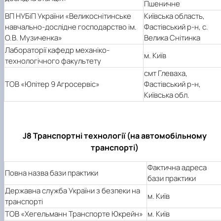
Пшеничне
ВП НУБіП України «Великоснітинське
Київська область,
навчально-дослідне господарство ім.
Фастівський р-н, с.
О.В. Музиченка»
Велика Снітинка
Лабораторії кафедр механіко-
м. Київ
технологічного факультету
смт Глеваха,
ТОВ «Юпітер 9 Агросервіс»
Фастівський р-н,
Київська обл.
J8 Транспортні технології (на автомобільному
транспорті)
Фактична адреса
Повна назва бази практики
бази практики
Державна служба України з безпеки на
м. Київ
транспорті
ТОВ «Хегельманн Транспорте Юкрейн»
м. Київ