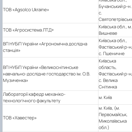
Бучанський р-н.
ТОВ «Agsolco Ukraine»
с.
Святопетрівськ
Київська обл., м.
ТОВ «Агросистема ЛТД»
Вишневе
Київська обл.,
ВП НУБіП України «Агрономічна дослідна
Фастівський р-н
станція»
с. Пшеничне
Київська
ВП НУБіП України «Великоснітинське
область,
навчально-дослідне господарство ім. О.В.
Фастівський р-н
Музиченка»
с. Велика
Снітинка
Лабораторії кафедр механіко-
м. Київ
технологічного факультету
м. Київ, (м.
Первомайськ,
ТОВ «Хавестер»
Миколаївська
обл.)