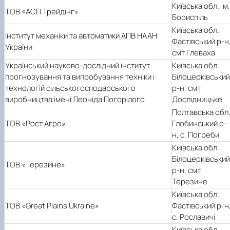
Київська обл., м.
ТОВ «АСП Трейдінг»
Бориспіль
Київська обл.,
Інститут механіки та автоматики АПВ НААН
Фастівський р-н
України
смт Глеваха
Український науково-дослідний інститут
Київська обл.,
прогнозування та випробування техніки і
Білоцерківський
технологій сільськогосподарського
р-н, смт
виробництва імені Леоніда Погорілого
Дослідницьке
Полтавська обл.
ТОВ «Рост Агро»
Глобинський р-
н, с. Погреби
Київська обл.,
Білоцерківський
ТОВ «Терезине»
р-н, смт
Терезине
Київська обл.,
ТОВ «Great Plains Ukraine»
Фастівський р-н
с. Рославичі
Київська обл.,