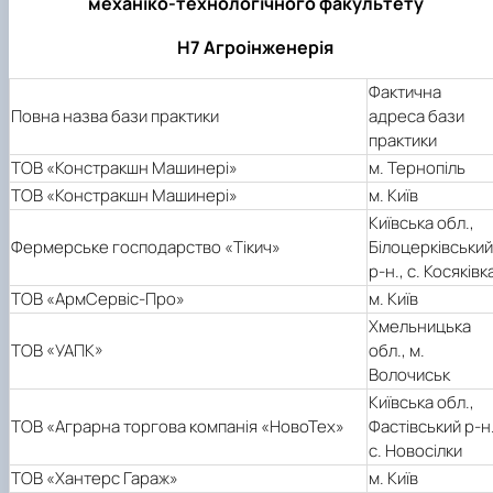
механіко-технологічного факультету
Н7 Агроінженерія
Фактична
Повна назва бази практики
адреса бази
практики
ТОВ «Констракшн Машинері»
м. Тернопіль
ТОВ «Констракшн Машинері»
м. Київ
Київська обл.,
Фермерське господарство «Тікич»
Білоцерківський
р-н., с. Косяківк
ТОВ «АрмСервіс-Про»
м. Київ
Хмельницька
ТОВ «УАПК»
обл., м.
Волочиськ
Київська обл.,
ТОВ «Аграрна торгова компанія «НовоТех»
Фастівський р-н.
с. Новосілки
ТОВ «Хантерс Гараж»
м. Київ