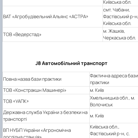
Київська обл.
смт. Чабани,
ВАТ «Агробудівельний Альянс «АСТРА»
Фастівський р-н
Київська обл.
м. Жашків,
ТОВ «Ведерстад»
Черкаська обл.
J8 Автомобільний транспорт
Фактична адреса бази
Повна назва бази практики
практики
ТОВ «Констракшн Машинері»
м. Київ
Хмельницька обл., м.
ТОВ «УАПК»
Волочиськ
Державна служба України з безпеки на
м. Київ
транспорті
Київська обл.,
ВП НУБіП України «Агрономічна
Фастівський р-н, с.
дослідна станція»