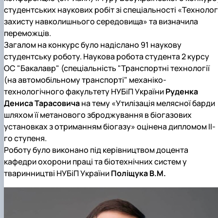
студентських наукових робіт зі спеціальності «Технологі
захисту навколишнього середовища» та визначила
переможців.
Загалом на конкурс було надіслано 91 наукову
студентську роботу. Наукова робота студента 2 курсу
ОС "Бакалавр" (спеціальність "Транспортні технології
(на автомобільному транспорті" механіко-
технологічного факультету НУБіП України
Руденка
Дениса Тарасовича
на тему «Утилізація мелясної барди
шляхом її метанового зброджування в біогазових
установках з отриманням біогазу» оцінена дипломом ІІ-
го ступеня.
Роботу було виконано під керівництвом доцента
кафедри охорони праці та біотехнічних систем у
тваринництві НУБіП України
Поліщука В.М.