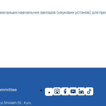
вих вищих навчальних закладів (наукових установ) для при
ommittee
i Shliakh St., Kyiv,