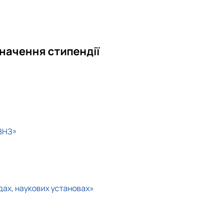
значення стипендії
 ВНЗ»
дах, наукових установах»