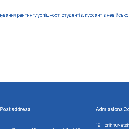
ання рейтингу успішності студентів, курсантів невійсько
Post address
Admissions C
19 Horikhuvatsky