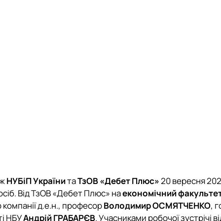
іж
НУБіП України
та
ТзОВ «Дебет Плюс»
20 вересня 202
осіб. Від ТзОВ «Дебет Плюс» на
економічний факульте
 компанії д.е.н., професор
Володимир ОСМЯТЧЕНКО
, 
ті НБУ
Андрій ГРАБАРЄВ
. Учасниками робочої зустрічі в