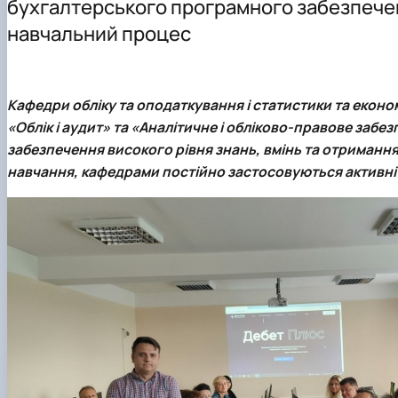
бухгалтерського програмного забезпече
Конференції
навчальний процес
Підготовка аспірантів
К
афедри обліку та оподаткування
і
статистики та еконо
«Облік і аудит»
та
«Аналітичне і обліково-правове забезп
забезпечення високого рівня знань, вмінь та отриманн
навчання, кафедрами постійно застосовуються активні