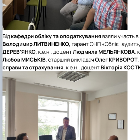
Від
кафедри обліку та оподаткування
взяли участь в
Володимир ЛИТВИНЕНКО
, гарант ОНП «Облік і аудит»
ДЕРЕВ’ЯНКО
, к.е.н., доцент
Людмила МЕЛЬЯНКОВА
, 
Любов МИСЬКІВ
, старший викладач
Олег КРИВОРОТ
.
справи та страхування
, к.е.н., доцент
Вікторія КОС