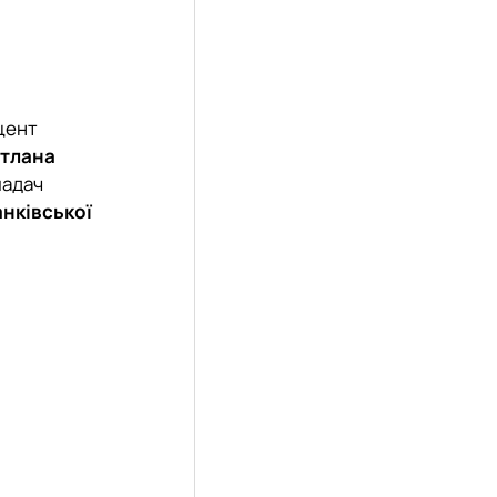
оцент
ітлана
ладач
нківської