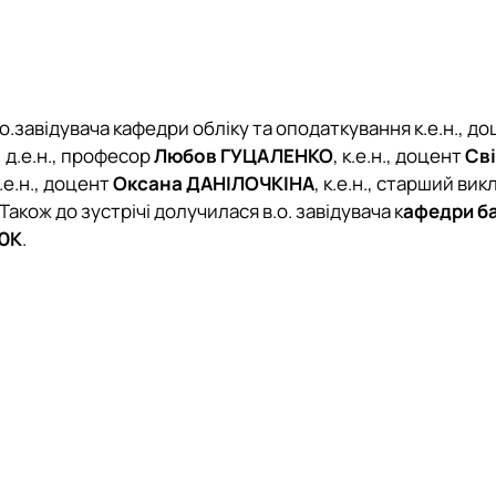
.о.завідувача кафедри обліку та оподаткування к.е.н., д
, д.е.н., професор
Любов ГУЦАЛЕНКО
, к.е.н., доцент
Св
к.е.н., доцент
Оксана ДАНІЛОЧКІНА
, к.е.н., старший вик
 Також до зустрічі долучилася в.о. завідувача к
афедри ба
ТЮК
.