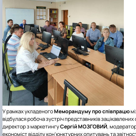
У рамках укладеного
Меморандуму про співпрацю
м
відбулася робоча зустріч представників зацікавлених 
директор з маркетингу
Сергій МОЗГОВИЙ
, модератор
економіст відділу кон’юнктурних опитувань та звітнос