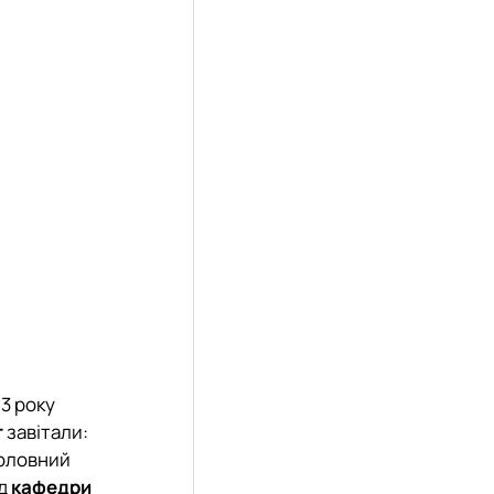
3 року
т
завітали:
головний
ід
кафедри