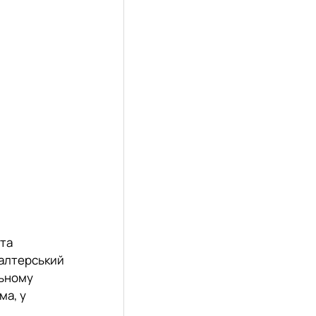
 та
галтерський
льному
ма, у