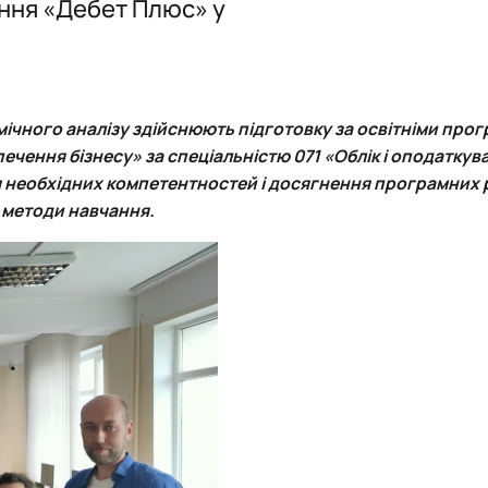
ння «Дебет Плюс» у
ЗВІТИ про роботу наукового гуртка
ЗВІТИ про роботу наукового гуртка «Діджитал о
Публікаційна активність студентів
Події
Досягнення та відзнаки
Події
Презентація
мічного аналізу
здійснюють підготовку за
освітніми про
Оголошення
ечення бізнесу» за спеціальністю 071 «Облік і оподаткув
я необхідних компетентностей і досягнення програмних 
 методи навчання.