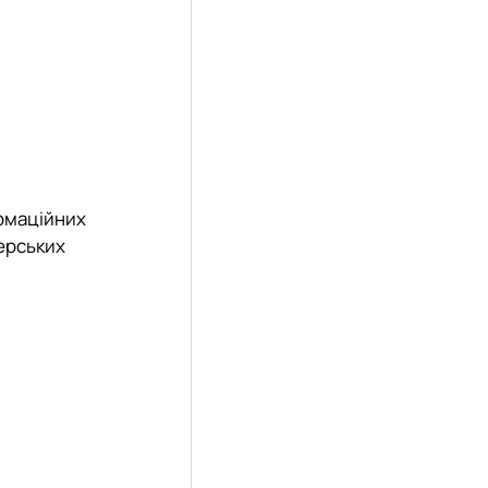
ормаційних
терських