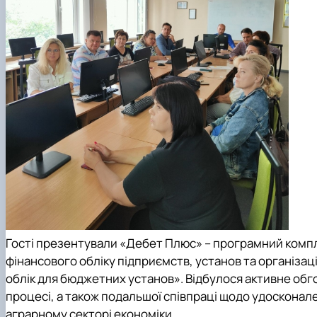
Гості презентували «Дебет Плюс» – програмний компл
фінансового обліку підприємств, установ та організаці
облік для бюджетних установ». Відбулося активне о
процесі, а також подальшої співпраці щодо удосконале
аграрному секторі економіки.