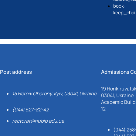
book-
keep_chai
Post address
Admissions C
19 Horikhuvatsky
15 Heroiv Oborony, Kyiv, 03041, Ukraine
03041, Ukraine
Academic Buildi
12
(044) 527-82-42
rectorat@nubip.edu.ua
(044) 258