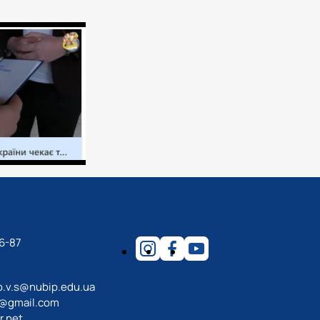
6-87
o.v.s@nubip.edu.ua
a@gmail.com
r.net