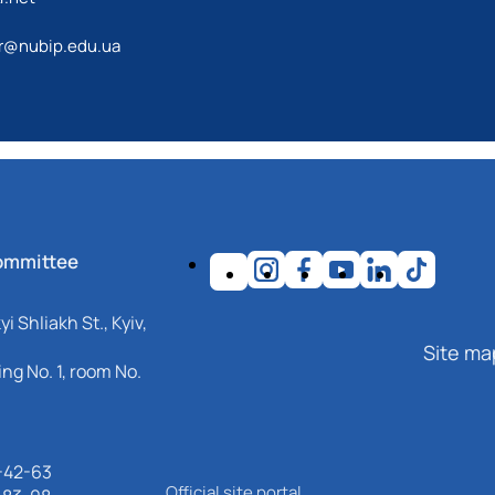
r@nubip.edu.ua
ommittee
i Shliakh St., Kyiv,
Site ma
ng No. 1, room No.
-42-63
Official site portal