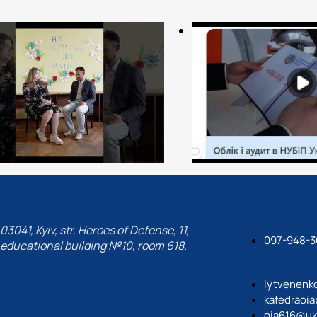
03041, Kyiv, str. Heroes of Defense, 11,
097-948-3
educational building №10, room 618.
lytvenenk
kafedraoi
oia616@uk