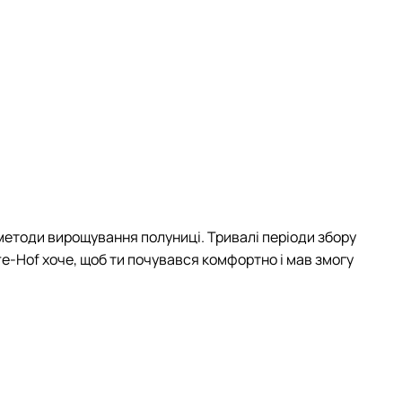
методи вирощування полуниці. Тривалі періоди збору
re-Hof хоче, щоб ти почувався комфортно і мав змогу