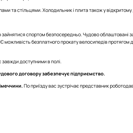
ами та стільцями. Холодильник і плита також у відкритому
 зайнятися спортом безпосередньо. Чудово облаштовані заг
Є можливість безплатного прокату велосипедів протягом дн
 є завжди доступними в полі.
удового договору забезпечує підприємство.
Німеччини.
По приїзду вас зустрічає представник роботодав