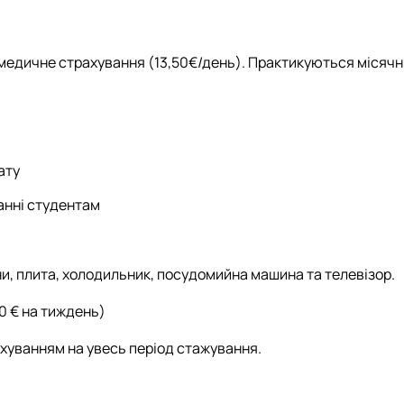
 медичне страхування (13,50€/день). Практикуються місячні
ату
анні студентам
ни, плита, холодильник, посудомийна машина та телевізор.
0 € на тиждень)
хуванням на увесь період стажування.