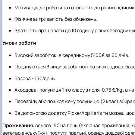
Мотивація до роботи та готовність до ранніх підйомів
Фізична витривалість без обмежень.
Здатність працювати до 10 годин у різних погодних у
Умови роботи
Високий заробіток: в середньому 5100€ за 60 днів.
Поєднуються 3 види заробітної плати:акордова, базо
Базова - 15€/день
Акордова- полуниця 1-го класу з поля-0,75 €/kg , а на 
Перезрілу або пошкоджену полуницю (2 клас) збирають 
За допомогою додатку PickerApp Karls ти можеш щод
Проживання
: всього 15€ на день (включає проживання, к
вегетаріанську їжу), послуги пральні, оренду дощової одяг