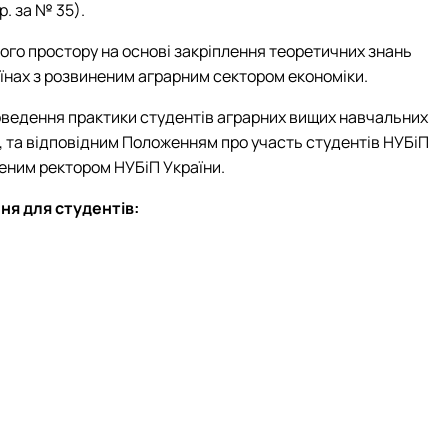
р. за № 35).
нього простору на основі закріплення теоретичних знань
аїнах з розвиненим аграрним сектором економіки.
ведення практики студентів аграрних вищих навчальних
., та відповідним Положенням про участь студентів НУБіП
еним ректором НУБіП України.
ня для студентів: