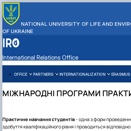
NATIONAL UNIVERSITY OF LIFE AND ENV
OF UKRAINE
International Relations Office
OFFICE
PARTNERS
INTERNATIONALIZATION
ERASMUS+
About us
Global Partnership Map
Internationalization Strategy
For Students
Double Degree Programmes
Team
Partner Universities
International Rankings
For Staff
Scholarship Programmes
МІЖНАРОДНІ ПРОГРАМИ ПРАКТ
Faculty International Coordinators
Partner Companies
Sustainable Development
Reports
Collaborative Online International Learning (COIL)
International Organizations
Практичне навчання студентів
- одна з форм проведенн
здобуття кваліфікаційного рівня і проводиться відповід