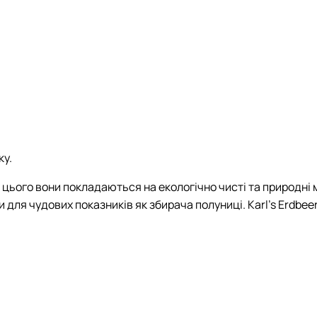
ку.
ього вони покладаються на екологічно чисті та природні 
для чудових показників як збирача полуниці. Karl’s Erdbee