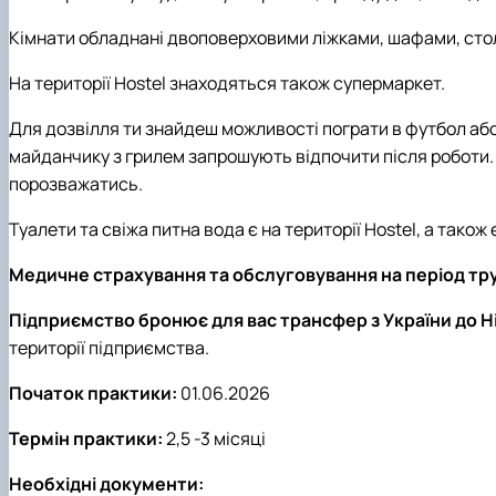
Кімнати обладнані двоповерховими ліжками, шафами, стол
На території Hostel знаходяться також супермаркет.
Для дозвілля ти знайдеш можливості пограти в футбол або
майданчику з грилем запрошують відпочити після роботи. 
порозважатись.
Туалети та свіжа питна вода є на території Hostel, а також
Медичне страхування та обслуговування на період тр
Підприємство бронює для вас трансфер з України до 
території підприємства.
Початок практики:
01.06.2026
Термін практики:
2,5 -3 місяці
Необхідні документи: