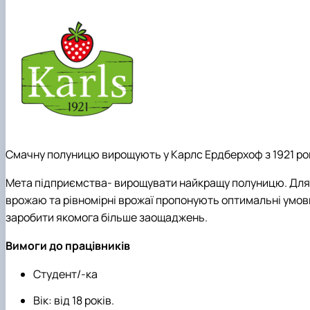
Смачну полуницю вирощують у Карлс Ердберхоф з 1921 ро
Мета підприємства- вирощувати найкращу полуницю. Для ц
врожаю та рівномірні врожаї пропонують оптимальні умови 
заробити якомога більше заощаджень.
Вимоги до працівників
Студент/-ка
Вік: від 18 років.