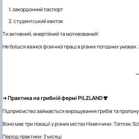
закордонний паспорт
студентський квиток
Ти активний, енергійний та мотивований!
Не боїшся важкої фізичної праці в різних погодних умовах
➔
Практика на грибній фермі PILZLAND🍄‍
Підприємство займається вирощування грибів та пропону
Воно має три локації у різних містах Німеччини: Tornow, Sc
Період практики: 3 місяці