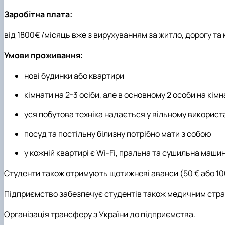
Заробітна плата:
від 1800€ /місяць вже з вирухуванням за житло, дорогу та
Умови проживання:
нові будинки або квартири
кімнати на 2-3 осіби, але в основному 2 особи на кімн
уся побутова техніка надається у вільному використ
посуд та постільну білизну потрібно мати з собою
у кожній квартирі є Wi-Fi, пральна та сушильна маши
Студенти також отримують щотижневі аванси (50 € або 10
Підприємство забезпечує студентів також медичним стра
Організація трансферу з України до підприємства.