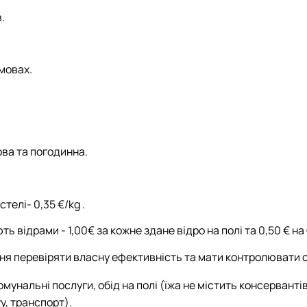
.
мовах.
ва та погодинна.
стелі- 0,35 €/kg .
відрами - 1,00€ за кожне здане відро на полі та 0,50 € на 
ня перевіряти власну ефективність та мати контролювати с
омунальні послуги, обід на полі (їжа не містить консервант
у, транспорт).