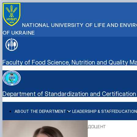
NATIONAL UNIVERSITY OF LIFE AND ENV
OF UKRAINE
Faculty of Food Science, Nutrition and Quality
Department of Standardization and Certification 
ABOUT THE DEPARTMENT
LEADERSHIP & STAFF
EDUCATION
History of the department and present day
Educational program “Quality, Standardization, and Certif
Student scientific societies
Information for applicants
EPP Quality, Standardization, and Certification
Responsible for the information content of the departme
Schedule and timetable of classes
Department Publications
Vocational Guidance
ДОЦЕНТ
Work program for the educational component (academic d