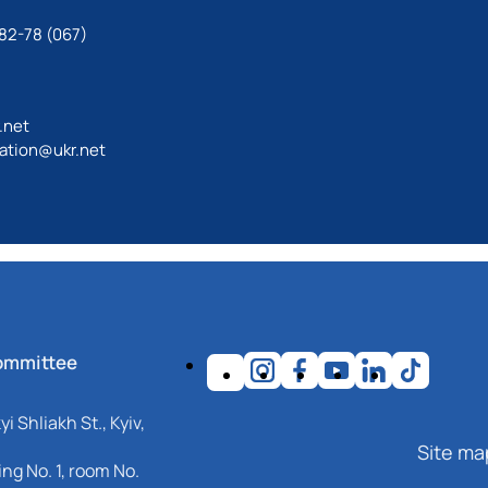
82-78 (067)
.net
ation@ukr.net
ommittee
i Shliakh St., Kyiv,
Site ma
ng No. 1, room No.