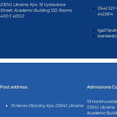
03041, Ukraine, Kyiv, 16 Vystavkova
(044) 527-
Street, Academic Building 12D, Rooms
4422814
400/1, 400/2.
tga27@ukr
standardiz
Post address
Admissions C
19 Horikhuvatsky
15 Heroiv Oborony, Kyiv, 03041, Ukraine
03041, Ukraine
Academic Buildi