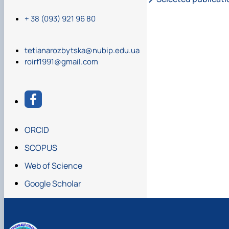
Основні напрями дос
Системний підхі
+ 38 (093) 921 96 80
Розробка іннова
tetianarozbytska@nubip.edu.ua
Гармонізація на
roirf1991@gmail.com
Впровадження та
Удосконалення п
Інтеграція цифр
ORCID
Мета досліджень:
SCOPUS
Web of Science
Google Scholar