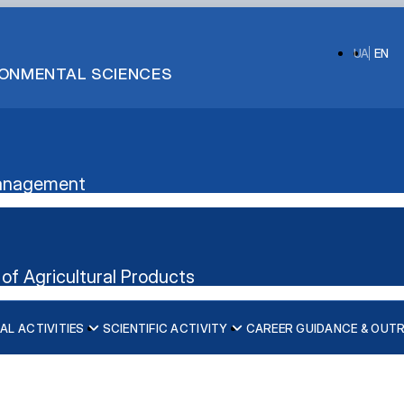
UA
EN
IRONMENTAL SCIENCES
 Management
of Agricultural Products
AL ACTIVITIES
SCIENTIFIC ACTIVITY
CAREER GUIDANCE & OUT
ication”
nt's website
iscipline)