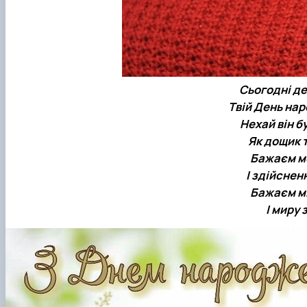
Сьогодні де
Твій День нар
Нехай він б
Як дощик т
Бажаєм мо
І здійснен
Бажаєм ми
І миру 