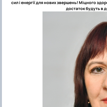
сил і енергії для нових звершень! Міцного здоро
достаток будуть в д