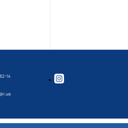
82-14
@i.ua