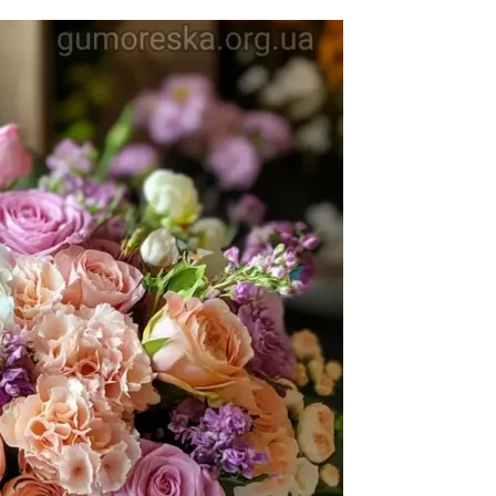
План-графік роботи
Звіт про діяльність гуртка
Постерна конференція магістрів-гуртківців
Тези конференцій
Список гуртківців