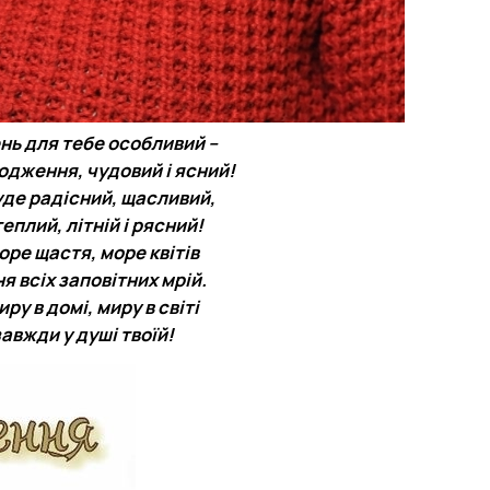
нь для тебе особливий –
одження, чудовий і ясний!
уде радісний, щасливий,
еплий, літній і рясний!
ре щастя, море квітів
ня всіх заповітних мрій.
ру в домі, миру в світі
завжди у душі твоїй!