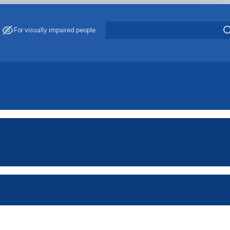
For visually impaired people
, яка проводиться каф…
иться кафедрою
ться дистанційно