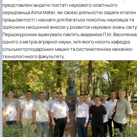
представлені видатні постаті наукового-освітнього
середовища
Alma
Mater
, які своєю діяльністю задали еталон
працьовитості і наснаги для багатьох поколінь науковців та
здійснили неоцінний внесок у розвиток наукових знань світу
Першокурсники вшанували пам’ять академіка П.М. Василенка
одного з метрів аграрної науки, ім’я якого носить кафедра
сільськогосподарських машин та системотехніки механіко-
технологічного факультету.