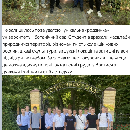
Не залишилась поза увагою і унікальна «родзинка»
університету – ботанічний сад. Студентів вражали масштаби
природничої території, різноманітність колекцій живих
рослин, цікаві скульптури, вишукані локації та затишні класи
під відкритим небом. За словами першокурсників - це місце,
де можна вдихнути повітря на повні груди, зібратися з
думками і зміцнити стійкість духу.