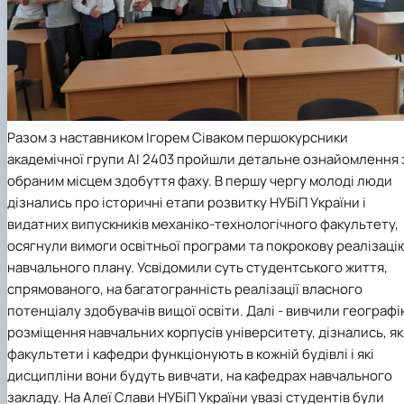
Разом з наставником
Ігорем Сіваком
першокурсники
академічної групи АІ 2403 пройшли детальне ознайомлення 
обраним місцем здобуття фаху. В першу чергу молоді люди
дізнались про історичні етапи розвитку НУБіП України і
видатних випускників механіко-технологічного факультету,
осягнули вимоги освітньої програми та покрокову реалізаці
навчального плану. Усвідомили суть студентського життя,
спрямованого, на багатогранність реалізації власного
потенціалу здобувачів вищої освіти. Далі - вивчили географ
розміщення навчальних корпусів університету, дізнались, як
факультети і кафедри функціонують в кожній будівлі і які
дисципліни вони будуть вивчати, на кафедрах навчального
закладу. На Алеї Слави НУБіП України увазі студентів були