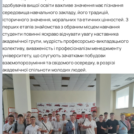
здобувачів вищої освіти важливе значення має пізнання
середовища навчального закладу, його традицій,
історичного значення, моральних та етичних цінностей. З
перших етапів знайомства з обраним місцем навчання
студенти повинні яскраво відчувати увагу наставника
академічної групи, мудрість професорсько-викладацького
колективу, виваженість і професіоналізм менеджменту
університету, що слугують зачатками побудови
взаємопорозуміння та свідомого осередку, в розрізі
академічної спільноти молодих людей.