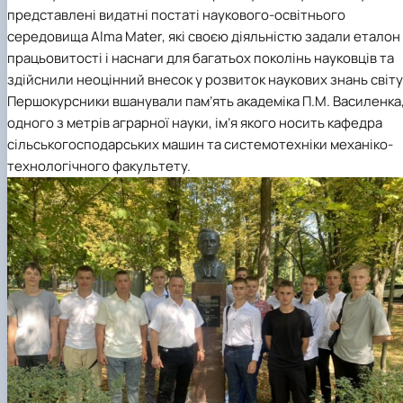
представлені видатні постаті наукового-освітнього
середовища
Alma
Mater
, які своєю діяльністю задали еталон
працьовитості і наснаги для багатьох поколінь науковців та
здійснили неоцінний внесок у розвиток наукових знань світу
Першокурсники вшанували пам’ять академіка П.М. Василенка
одного з метрів аграрної науки, ім’я якого носить кафедра
сільськогосподарських машин та системотехніки механіко-
технологічного факультету.