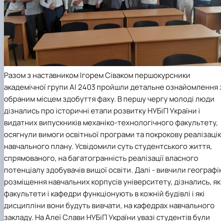
Разом з наставником
Ігорем Сіваком
першокурсники
академічної групи АІ 2403 пройшли детальне ознайомлення 
обраним місцем здобуття фаху. В першу чергу молоді люди
дізнались про історичні етапи розвитку НУБіП України і
видатних випускників механіко-технологічного факультету,
осягнули вимоги освітньої програми та покрокову реалізаці
навчального плану. Усвідомили суть студентського життя,
спрямованого, на багатогранність реалізації власного
потенціалу здобувачів вищої освіти. Далі - вивчили географ
розміщення навчальних корпусів університету, дізнались, як
факультети і кафедри функціонують в кожній будівлі і які
дисципліни вони будуть вивчати, на кафедрах навчального
закладу. На Алеї Слави НУБіП України увазі студентів були