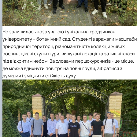
Не залишилась поза увагою і унікальна «родзинка»
університету – ботанічний сад. Студентів вражали масштаби
природничої території, різноманітність колекцій живих
рослин, цікаві скульптури, вишукані локації та затишні класи
під відкритим небом. За словами першокурсників - це місце,
де можна вдихнути повітря на повні груди, зібратися з
думками і зміцнити стійкість духу.