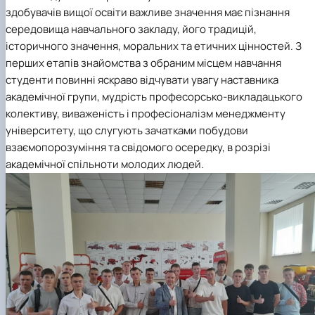
здобувачів вищої освіти важливе значення має пізнання
середовища навчального закладу, його традицій,
історичного значення, моральних та етичних цінностей. З
перших етапів знайомства з обраним місцем навчання
студенти повинні яскраво відчувати увагу наставника
академічної групи, мудрість професорсько-викладацького
колективу, виваженість і професіоналізм менеджменту
університету, що слугують зачатками побудови
взаємопорозуміння та свідомого осередку, в розрізі
академічної спільноти молодих людей.