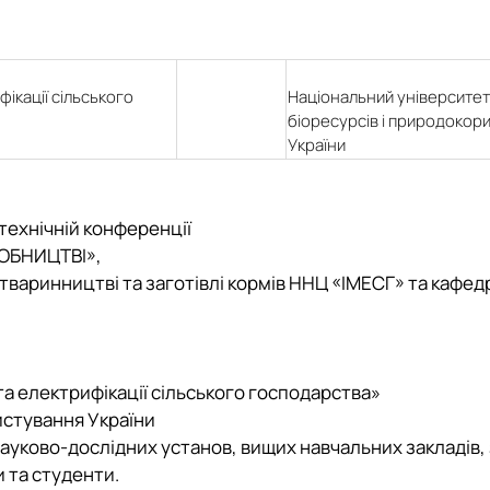
ікації сільського
Національний університет
біоресурсів і природокор
України
-технічній конференції
ОБНИЦТВІ»,
 тваринництві та заготівлі кормів ННЦ «ІМЕСГ» та кафед
та електрифікації сільського господарства»
истування України
науково-дослідних установ, вищих навчальних закладів,
и та студенти.