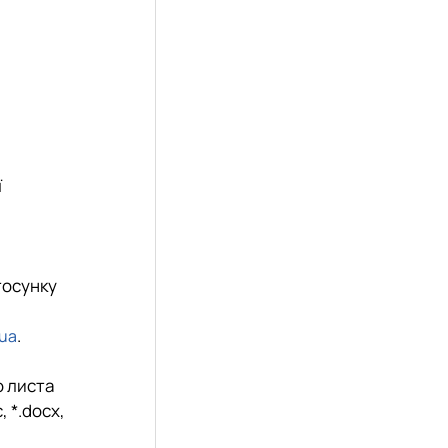
ї
тосунку
.
.ua
о листа
c
, *.
docx
,