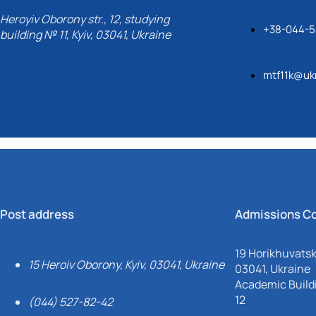
Heroyiv Oborony str., 12, studying
+38-044-5
building № 11, Kyiv, 03041, Ukraine
mtf11k@ukr
Post address
Admissions C
19 Horikhuvatsky
15 Heroiv Oborony, Kyiv, 03041, Ukraine
03041, Ukraine
Academic Buildi
12
(044) 527-82-42