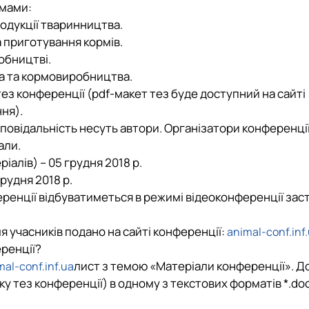
ямами:
одукції тваринництва.
 приготування кормів.
обництві.
ва та кормовиробництва.
ез конференції (pdf-макет тез буде доступний на сайті
ння).
ідповідальність несуть автори. Організатори конференці
али.
алів) – 05 грудня 2018 р.
рудня 2018 р.
еренції відбуватиметься в режимі відеоконференції зас
я учасників подано на сайті конференції:
animal-conf.inf
еренції?
лист з темою «Матеріали конференції». Д
al-conf.inf.ua
ку тез конференції) в одному з текстових форматів *.
do