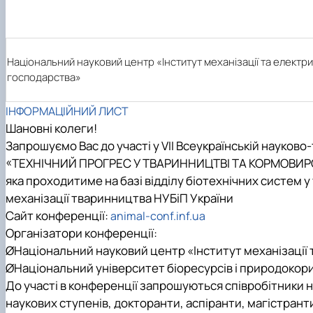
Матеріально-технічна база факультету
Скринька довіри
Національний науковий центр «Інститут механізації та електриф
господарства»
ІНФОРМАЦІЙНИЙ ЛИСТ
Шановні колеги!
Запрошуємо Вас до участі у VII Всеукраїнській науково
«ТЕХНІЧНИЙ ПРОГРЕС У ТВАРИННИЦТВІ ТА КОРМОВИР
яка проходитиме на базі відділу біотехнічних систем у
механізації тваринництва НУБіП України
Сайт конференції:
animal-conf.inf.ua
Організатори конференції
:
Ø
Національний науковий центр «Інститут механізації 
Ø
Національний університет біоресурсів і природокор
До участі в конференції запрошуються співробітники 
наукових ступенів, докторанти, аспіранти, магістрант