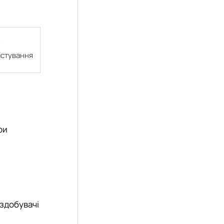
истування
ри
 здобувачі