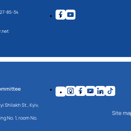
27-85-34
.net
ommittee
i Shliakh St., Kyiv,
Site ma
ng No. 1, room No.