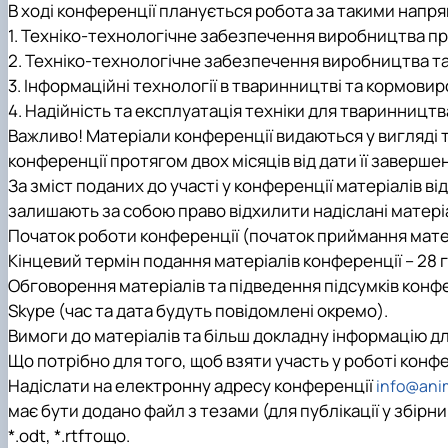
В ході конференції планується робота за такими напр
1.
Техніко-технологічне забезпечення виробництва пр
2.
Техніко-технологічне забезпечення виробництва та
3.
Інформаційні технології в тваринництві та кормовир
4.
Надійність та експлуатація техніки для тваринницт
Важливо! Матеріали конференції видаються у вигляді т
конференції протягом двох місяців від дати її заверше
За зміст поданих до участі у конференції матеріалів в
залишають за собою право відхилити надіслані матері
Початок роботи конференції (початок приймання матері
Кінцевий термін подання матеріалів конференції – 28 г
Обговорення матеріалів та підведення підсумків конф
Skype (час та дата будуть повідомлені окремо).
Вимоги до матеріалів та більш докладну інформацію дл
Що потрібно для того, щоб взяти участь у роботі конф
Надіслати на електронну адресу конференції
info@anim
має бути додано файл з тезами (для публікації у збірни
*.
odt
, *.
rtf
тощо.