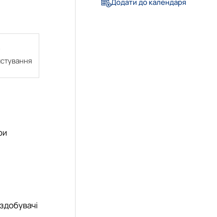
Додати до календаря
истування
ри
 здобувачі