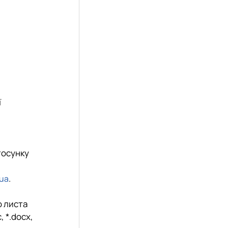
ї
тосунку
.
.ua
о листа
c
, *.
docx
,