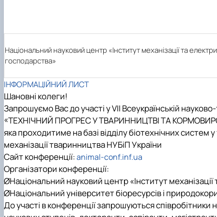
Міжнародна діяльність
Практичне навчання
Матеріально-технічна база факультету
Скринька довіри
Національний науковий центр «Інститут механізації та електриф
господарства»
ІНФОРМАЦІЙНИЙ ЛИСТ
Шановні колеги!
Запрошуємо Вас до участі у VII Всеукраїнській науково
«ТЕХНІЧНИЙ ПРОГРЕС У ТВАРИННИЦТВІ ТА КОРМОВИР
яка проходитиме на базі відділу біотехнічних систем у
механізації тваринництва НУБіП України
Сайт конференції:
animal-conf.inf.ua
Організатори конференції
:
Ø
Національний науковий центр «Інститут механізації 
Ø
Національний університет біоресурсів і природокор
До участі в конференції запрошуються співробітники 