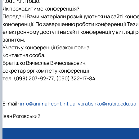
*.
odt
, *.
rtf
тощо.
Як проходитиме конференція?
Передані Вами матеріали розміщуються на сайті конфе
конференції. По завершенню роботи конференції Тези
електронному доступі на сайті конференції у вигляді 
запитом.
Участь у конференції безкоштовна.
Контактна особа:
Братішко Вячеслав Вячеславович,
секретар оргкомітету конференції
тел. (098) 207-92-77, (050) 322-17-84
Е-mail:
,
info@animal-conf.inf.ua
vbratishko@nubip.edu.ua
Іван Роговський