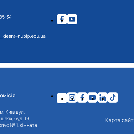
-85-34
s_dean@nubip.edu.ua
омісія
м. Київ вул.
шлях, буд. 19,
Карта сайт
пус № 1, кімната