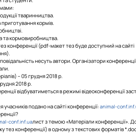
и та студенти.
ямами:
одукції тваринництва.
 приготування кормів.
обництві.
ва та кормовиробництва.
ез конференції (pdf-макет тез буде доступний на сайті
ння).
ідповідальність несуть автори. Організатори конференці
али.
алів) – 05 грудня 2018 р.
рудня 2018 р.
еренції відбуватиметься в режимі відеоконференції зас
я учасників подано на сайті конференції:
animal-conf.inf
еренції?
лист з темою «Матеріали конференції». Д
al-conf.inf.ua
ку тез конференції) в одному з текстових форматів *.
do