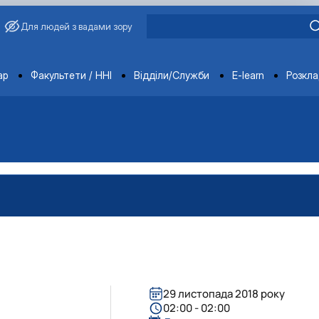
Для людей з вадами зору
ments
ар
Факультети / ННІ
Відділи/Служби
E-learn
Розкл
29 листопада 2018 року
02:00 - 02:00