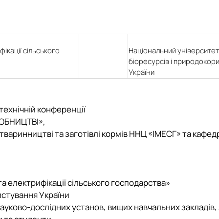
ікації сільського
Національний університет
біоресурсів і природокор
України
-технічній конференції
ОБНИЦТВІ»,
 тваринництві та заготівлі кормів ННЦ «ІМЕСГ» та кафед
та електрифікації сільського господарства»
истування України
науково-дослідних установ, вищих навчальних закладів,