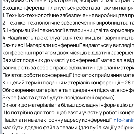
наукових ступенів, докторанти, аспіранти, магістрант
В ході конференції планується робота за такими напр
1.
Техніко-технологічне забезпечення виробництва пр
2.
Техніко-технологічне забезпечення виробництва та
3.
Інформаційні технології в тваринництві та кормовир
4.
Надійність та експлуатація техніки для тваринницт
Важливо! Матеріали конференції видаються у вигляді т
конференції протягом двох місяців від дати її заверше
За зміст поданих до участі у конференції матеріалів в
залишають за собою право відхилити надіслані матері
Початок роботи конференції (початок приймання матері
Кінцевий термін подання матеріалів конференції – 28 г
Обговорення матеріалів та підведення підсумків конф
Skype (час та дата будуть повідомлені окремо).
Вимоги до матеріалів та більш докладну інформацію дл
Що потрібно для того, щоб взяти участь у роботі конф
Надіслати на електронну адресу конференції
info@anim
має бути додано файл з тезами (для публікації у збірни