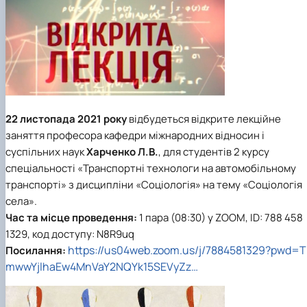
Career guidance
22 листопада 2021 року
відбудеться відкрите лекційне
заняття професора кафедри міжнародних відносин і
суспільних наук
Харченко Л.В.
, для студентів 2 курсу
спеціальності «Транспортні технологи на автомобільному
транспорті» з дисципліни «Соціологія» на тему «Соціологія
села».
Час та місце проведення:
1 пара (08:30) у ZOOM, ID: 788 458
1329, код доступу: N8R9uq
https://us04web.zoom.us/j/7884581329?pwd=T
Посилання:
mwwYjlhaEw4MnVaY2NQYk15SEVyZz…