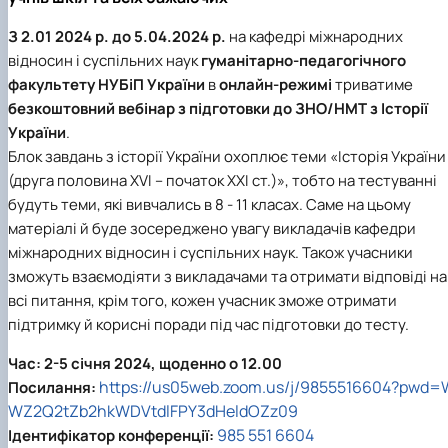
Career guidance
З 2.01 2024 р. до 5.04.2024 р.
на
кафедрі міжнародних
відносин і суспільних наук
гуманітарно-педагогічного
факультету
НУБіП України
в
онлайн-режимі
триватиме
безкоштовний вебінар з підготовки до ЗНО/НМТ з Історії
України
.
Блок завдань з історії України охоплює теми «Історія України
(друга половина XVI – початок XXI ст.)», тобто на тестуванні
будуть теми, які вивчались в 8 - 11 класах. Саме на цьому
матеріалі й буде зосереджено увагу викладачів
кафедри
міжнародних відносин і суспільних наук
. Також учасники
зможуть взаємодіяти з викладачами та отримати відповіді на
всі питання, крім того, кожен учасник зможе отримати
підтримку й корисні поради під час підготовки до тесту.
Час:
2-5 січня 2024, щоденно о 12.00
https://us05web.zoom.us/j/9855516604?pwd=
Посилання:
WZ2Q2tZb2hkWDVtdlFPY3dHeldOZz09
985 551 6604
Ідентифікатор конференції: