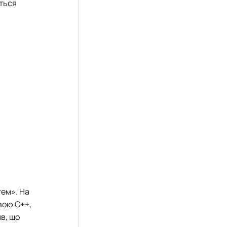
яться
тем». На
вою С++,
в, що