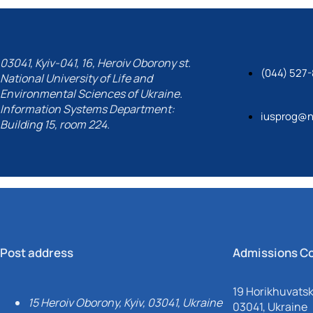
03041, Kyiv-041, 16, Heroiv Oborony st.
(044) 527-
National University of Life and
Environmental Sciences of Ukraine.
Information Systems Department:
iusprog@n
Building 15, room 224.
Post address
Admissions C
19 Horikhuvatsky
15 Heroiv Oborony, Kyiv, 03041, Ukraine
03041, Ukraine