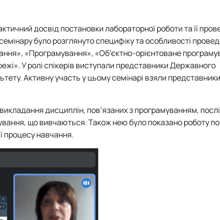
тр)
Комп'ютерні науки (бакалавр)
Аналіз і проєктування ІТ систем (керівник Ніколаєнко Д.В.)
Акредитація
Акредитація
Акредитація
Інші спеціальності
ктичний досвід постановки лабораторної роботи та її пров
 семінару було розглянуто специфіку та особливості прове
вання», «Програмування», «Об’єктно-орієнтоване програму
жі». У ролі спікерів виступали представники Державного
тету. Активну участь у цьому семінарі взяли представники
 викладання дисциплін, пов’язаних з програмуванням, посл
амування, що вивчаються. Також нею було показано роботу п
ії процесу навчання.