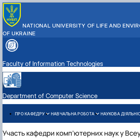
NATIONAL UNIVERSITY OF LIFE AND ENV
OF UKRAINE
Faculty of Information Technologies
Department of Computer Science
ПРО КАФЕДРУ
НАВЧАЛЬНА РОБОТА
НАУКОВА ДІЯЛЬНІ
Про кафедру
Документи кафедри
Наукова діяльність
Абітурієнту
Спеціальності
Історія кафедри
Практичне навчання
Аспіранти
Інженерія програмного забезпечення (бакалавр)
Участь кафедри комп’ютерних наук у Всеу
Склад кафедри
Робочі програми
Комп'ютерні науки (бакалавр)