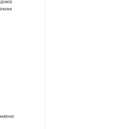
ладнює
режимі
римаємо