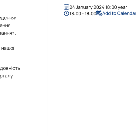
24 January 2024 18:00 year
Add to Calenda
18:00 - 18:00
едення:
дення
вання»,
 нашої
ідовність
орталу