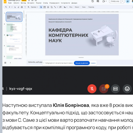
Наступною виступала
Юлія Боярінова
, яка вже 8 років 
факультету. Концептуально підхід, що застосовується на
з мови С. Саме з цієї мови варто розпочати навчання мол
відбувається при компіляції програмного коду, при роботі