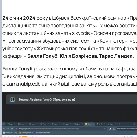
Співпраця
Студентські гуртки
Програмне забезпечення інформаційних систем (магіс
Випускники КН
Матеріально-технічна база кафедри
Інформаційні управляючі системи і технології (магістр)
24 січня 2024 року
відбувся Всеукраїнський семінар «
Пра
Випускники ІПЗ
Штучний інтелект та робототехніка (магістр)
дистанційне та очне проведення занять
». У межах роботи
Інші спеціальності
очних та дистанційних занять з курсів «Основи програму
«Програмування вбудованих систем» та «Комп’ютерні мере
університету «Житомирська політехніка» та нашого факуль
кафедри –
Белла Голуб
,
Юлія Боярінова
,
Тарас Лендєл
.
Белла Голуб
розказала в цілому, як бачить наша кафедра
їх викладання, зміст цих дисциплін і, звісно, мови прогр
elearn.nubip.edb.ua, який відіграє вагому роль в організац