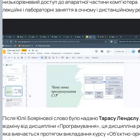
низькорівневий доступ до апаратної частини комп’ютера.
лекційні і лабораторні заняття в очному і дистанційному 
Після Юлії Боярінової слово було надано
Тарасу Лендєлу
відміну від дисципліни «Програмування», ця дисципліна р
яка вивчається протягом викладання курсу «Об’єктно-орі