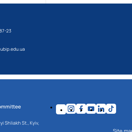
87-23
ubip.edu.ua
ommittee
i Shliakh St., Kyiv,
Site ma