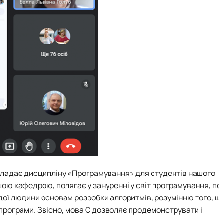
викладає дисципліну «Програмування» для студентів нашого
шою кафедрою, полягає у зануренні у світ програмування, 
одої людини основам розробки алгоритмів, розумінню того, 
 програми. Звісно, мова С дозволяє продемонструвати і