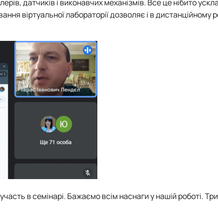
ерів, датчиків і виконавчих механізмів. Все це нібито уск
ання віртуальної лабораторії дозволяє і в дистанційному 
часть в семінарі. Бажаємо всім наснаги у нашій роботі. Т