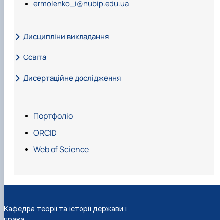
ermolenko_i@nubip.edu.ua
Дисципліни викладання
Освіта
Дисертаційне дослідження
1996-2001 рр. -
Портфоліо
2009,
ORCID
2009-2011 рр
Web of Science
2004-2009 рр.
Кафедра теорії та історії держави і
права