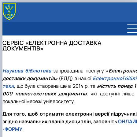
ПРО БІБЛІОТЕКУ
Бібліотека сьогодні
АВТОРУ
СЕРВІС «ЕЛЕКТРОННА ДОСТАВКА
З історії бібліотеки
Авторські договори
ЧИТАЧУ
ДОКУМЕНТІВ»
Керівництво бібліотеки
eNULESIR - Електронна бібліотека
Сервіс «Що почитати»
DGLIBRARY
Філії
Доступ до SCOPUS та Web of Science
Пошукові системи наукової інформації
ЕЛЕКТРОННА ДОСТАВКА ДОКУМЕНТІВ
філія у навчальному корпусі № 1
Перелік розсилки обов'язкового примірника
Корисні посилання «Відкрита наука»
філія у навчальному корпусі № 6
Онлайн сервіси для перевірки на плагіат
Кваліфікаційні роботи НУБіП України
Наукова бібліотека
запровадила послугу «
Електронно
філія у навчальному корпусі № 12
Депозитарна бібліотека FAO
Служба інформаційного моніторингу
доставки документів»
(ЕДД) з нашої
Електронної біблі
філія у навчальному корпусі № 11
Визначення індексів УДК
теки
, що була створена ще в 2014 р. та
містить понад 1
Філія у навчальному корпусі № 10
Підготовка, оформлення та видання навчальної
000 повнотекстових документів
, які доступні лише 
літератури
локальної мережі університету.
Для того, щоб отримати електронні версії підручникі
згідно навчальних планів дисциплін, заповніть
ОНЛАЙ
-ФОРМУ
.