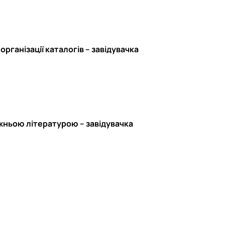
рганізації каталогів – завідувачка
жньою літературою – завідувачка