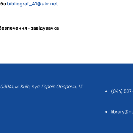
або
bibliograf_41@ukr.net
безпечення - завідувачка
03041, м. Київ, вул. Героїв Оборони, 13
(044) 527
library@n