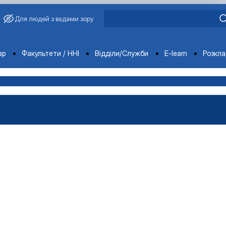
Для людей з вадами зору
ments
ар
Факультети / ННІ
Відділи/Служби
E-learn
Розкл