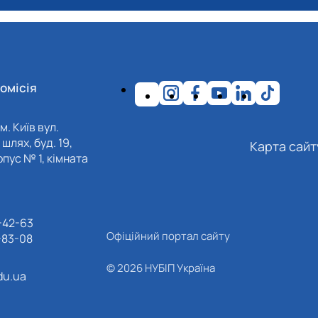
омісія
м. Київ вул.
шлях, буд. 19,
Карта сайт
пус № 1, кімната
-42-63
Офіційний портал сайту
-83-08
© 2026 НУБІП Україна
du.ua