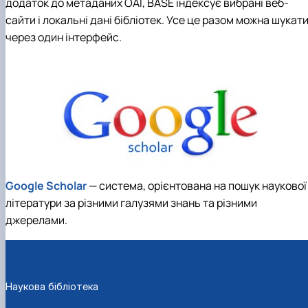
додаток до метаданих OAI, BASE індексує вибрані веб-
сайти і локальні дані бібліотек. Усе це разом можна шукат
через один інтерфейс.
Google Scholar
— система, орієнтована на пошук наукової
літератури за різними галузями знань та різними
джерелами.
Наукова бібліотека