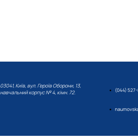
Робочі програми ОС "Магістр"
About project
ник»
Executive board
Work packages
DemoSiteDG3(Ukraine)
Stakeholders
News
03041, Київ, вул. Героїв Оборони, 13,
(044) 527-
навчальний корпус № 4, кімн. 72.
naumovsk